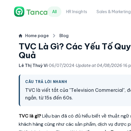
All
HR Insights
Sales & Marketing
Home page
Blog
TVC Là Gì? Các Yếu Tố Quy
Quả
Lê Thị Thuỳ Vi
·
06/07/2024
·
Update at
04/08/2026
·
16 
CÂU TRẢ LỜI NHANH
TVC là viết tắt của "Television Commercial", đ
ngắn, từ 15s đến 60s.
TVC là gì?
Liệu bạn đã có đủ hiểu biết về thuật ng
khách hàng cũng như các sản phẩm, dịch vụ được ph