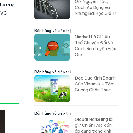
Gì? Nguyên Tắc,
 phương
Cách Áp Dụng Và
TVC.
Những Bài Học Giá Trị
Bán hàng và tiếp thị
Mindset Là Gì? Xu
Thế Chuyển Đổi Và
Cách Rèn Luyện Hiệu
Quả
Bán hàng và tiếp thị
Đạo Đức Kinh Doanh
Của Vinamilk - Tấm
Gương Chân Thực
Bán hàng và tiếp thị
Global Marketing là
gì? Chiến lược cần
áp dụng trong kinh