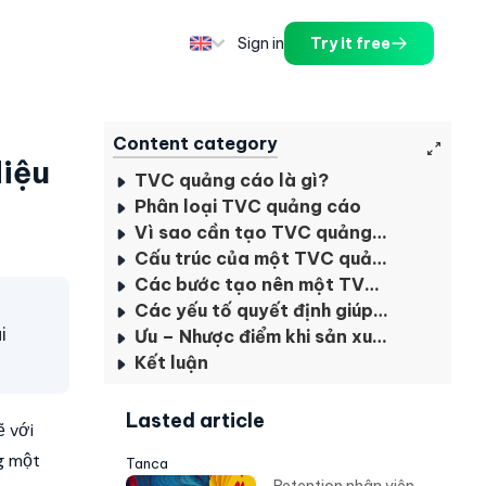
Sign in
Try it free
Content category
Hiệu
TVC quảng cáo là gì?
Phân loại TVC quảng cáo
Vì sao cần tạo TVC quảng cáo?
Cấu trúc của một TVC quảng cáo
Các bước tạo nên một TVC quảng cáo
Các yếu tố quyết định giúp TVC thành công, hiệu quả
i
Ưu – Nhược điểm khi sản xuất TVC quảng cáo
Kết luận
Lasted article
 với
g một
Tanca