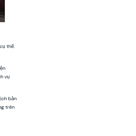
cụ thể.
iện
ch vụ
kịch bản
ng trên