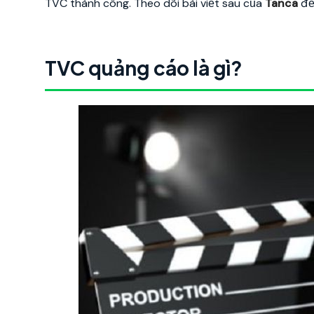
TVC thành công. Theo dõi bài viết sau của
Tanca
để
TVC quảng cáo là gì?