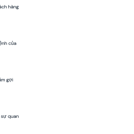
hách hàng
mệnh của
ằm gợi
o sự quan