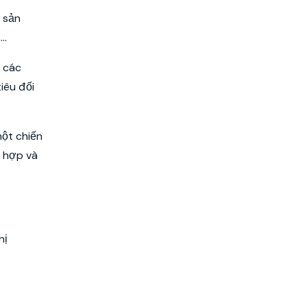
 sản
..
i các
iêu đối
một chiến
ù hợp và
hị