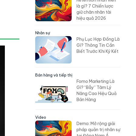
Retention nhân viên
là gì? 7 Chiến lược
giữ chân nhân tài
hiệu quả 2026
Nhân sự
Phụ Lục Hợp Đồng Là
Gì? Thông Tin Cần
Biết Trước Khi Ký Kết
Bán hàng và tiếp thị
Fomo Marketing Là
Gì? “Bẫy” Tâm Lý
Nâng Cao Hiệu Quả
Bán Hàng
Video
Demo: Mở rộng giải
pháp quản trị nhân sự
tại Đông Nam Á