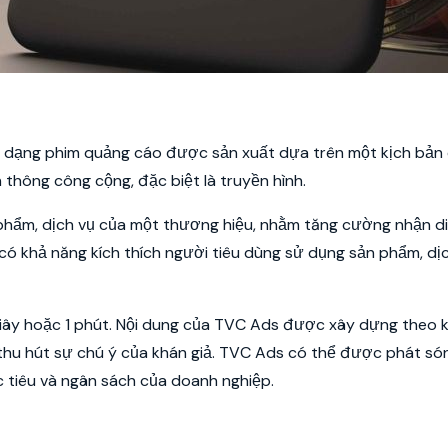
 là dạng phim quảng cáo được sản xuất dựa trên một kịch bản 
hông công cộng, đặc biệt là truyền hình.
 phẩm, dịch vụ của một thương hiệu, nhằm tăng cường nhận d
 có khả năng kích thích người tiêu dùng sử dụng sản phẩm, dị
iây hoặc 1 phút. Nội dung của TVC Ads được xây dựng theo 
ằm thu hút sự chú ý của khán giả. TVC Ads có thể được phát só
c tiêu và ngân sách của doanh nghiệp.