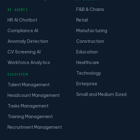
F&B & Chains
AI AGENTS
HR AI Chatbot
Retail
Compliance AI
Manufacturing
Anomaly Detection
Construction
CV Screening AI
Education
Workforce Analytics
Healthcare
Technology
ECOSYSTEM
Enterprise
Talent Management
Small and Medium Sized
Headcount Management
Tasks Management
Training Management
Recruitment Management