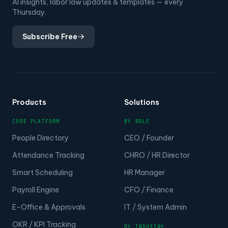
AI insights, labor law updates & templates — every
Thursday.
Subscribe Free
Products
Solutions
CORE PLATFORM
BY ROLE
People Directory
CEO / Founder
Attendance Tracking
CHRO / HR Director
Smart Scheduling
HR Manager
Payroll Engine
CFO / Finance
E-Office & Approvals
IT / System Admin
OKR / KPI Tracking
BY INDUSTRY