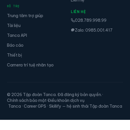
HỖ TRỢ
LIÊN HỆ
Trung tâm trợ giúp
028.789.998.99
Tài liệu
Zalo: 0985.001.417
Tanca API
Báo cáo
Thiết bị
Camera trí tuệ nhân tạo
© 2026 Tập đoàn Tanca. Đã đăng ký bản quyền.
·
Chính sách bảo mật
·
Điều khoản dịch vụ
Tanca · Career GPS · Skillify — hệ sinh thái Tập đoàn Tanca