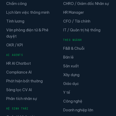
Chấm công
CHRO / Giám đốc Nhân sự
Lịch làm việc thông minh
HR Manager
Tính lương
CFO / Tài chính
Văn phòng điện tử & Phê
IT / Quản trị hệ thống
duyệt
THEO NGÀNH
OKR / KPI
F&B & Chuỗi
AI AGENTS
Bán lẻ
HR AI Chatbot
Sản xuất
Compliance AI
Xây dựng
Phát hiện bất thường
Giáo dục
Sàng lọc CV AI
Y tế
Phân tích nhân sự
Công nghệ
HỆ SINH THÁI
Doanh nghiệp lớn