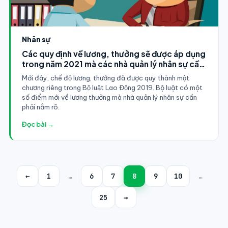
Nhân sự
Các quy định về lương, thưởng sẽ được áp dụng
trong năm 2021 mà các nhà quản lý nhân sự cần
cập nhật
Mới đây, chế độ lương, thưởng đã được quy thành một
chương riêng trong Bộ luật Lao Động 2019. Bộ luật có một
số điểm mới về lương thưởng mà nhà quản lý nhân sự cần
phải nắm rõ.
Đọc bài →
←
1
…
6
7
8
9
10
…
25
→