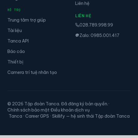
Liên hệ
HỖ TRỢ
LIÊN HỆ
Trung tâm trợ giúp
028.789.998.99
Tài liệu
Zalo: 0985.001.417
Tanca API
Báo cáo
Thiết bị
Camera trí tuệ nhân tạo
© 2026 Tập đoàn Tanca. Đã đăng ký bản quyền.
·
Chính sách bảo mật
·
Điều khoản dịch vụ
Tanca · Career GPS · Skillify — hệ sinh thái Tập đoàn Tanca