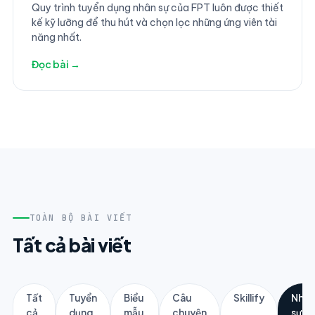
Nhân Sự
Quy trình tuyển dụng nhân sự của FPT luôn được thiết
kế kỹ lưỡng để thu hút và chọn lọc những ứng viên tài
năng nhất.
Đọc bài →
TOÀN BỘ BÀI VIẾT
Tất cả bài viết
Tất
Tuyển
Biểu
Câu
Skillify
Nhân
cả
dụng
mẫu
chuyện
sự