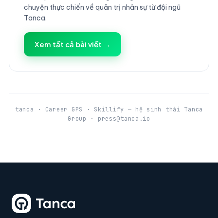
chuyện thực chiến về quản trị nhân sự từ đội ngũ
Tanca.
Xem tất cả bài viết →
tanca · Career GPS · Skillify — hệ sinh thái Tanca
Group · press@tanca.io