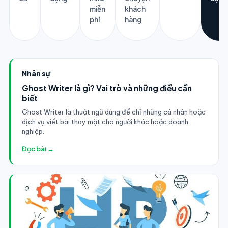
miễn
khách
phí
hàng
Nhân sự
Ghost Writer là gì? Vai trò và những điều cần
biết
Ghost Writer là thuật ngữ dùng để chỉ những cá nhân hoặc
dịch vụ viết bài thay mặt cho người khác hoặc doanh
nghiệp.
Đọc bài →