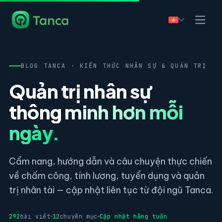
BLOG TANCA · KIẾN THỨC NHÂN SỰ & QUẢN TRỊ
Quản trị nhân sự
thông minh hơn mỗi
ngày.
Cẩm nang, hướng dẫn và câu chuyện thực chiến
về chấm công, tính lương, tuyển dụng và quản
trị nhân tài — cập nhật liên tục từ đội ngũ Tanca.
292
bài viết
12
chuyên mục
Cập nhật hằng tuần