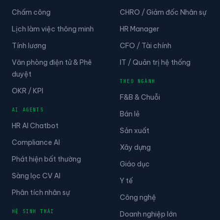
Chấm công
CHRO / Giám đốc Nhân sự
Lịch làm việc thông minh
HR Manager
Tính lương
CFO / Tài chính
Văn phòng điện tử & Phê
IT / Quản trị hệ thống
duyệt
THEO NGÀNH
OKR / KPI
F&B & Chuỗi
AI AGENTS
Bán lẻ
HR AI Chatbot
Sản xuất
Compliance AI
Xây dựng
Phát hiện bất thường
Giáo dục
Sàng lọc CV AI
Y tế
Phân tích nhân sự
Công nghệ
HỆ SINH THÁI
Doanh nghiệp lớn