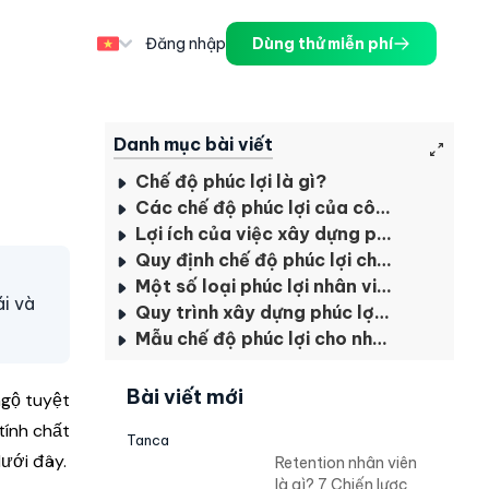
Đăng nhập
Dùng thử miễn phí
Danh mục bài viết
Chế độ phúc lợi là gì?
Các chế độ phúc lợi của công ty
Lợi ích của việc xây dựng phúc lợi cho nhân viên
Quy định chế độ phúc lợi cho nhân viên
Một số loại phúc lợi nhân viên doanh nghiệp cần biết
ái và
Quy trình xây dựng phúc lợi cho nhân viên là gì?
Mẫu chế độ phúc lợi cho nhân viên
Bài viết mới
ngộ tuyệt
tính chất
Tanca
dưới đây.
Retention nhân viên
là gì? 7 Chiến lược