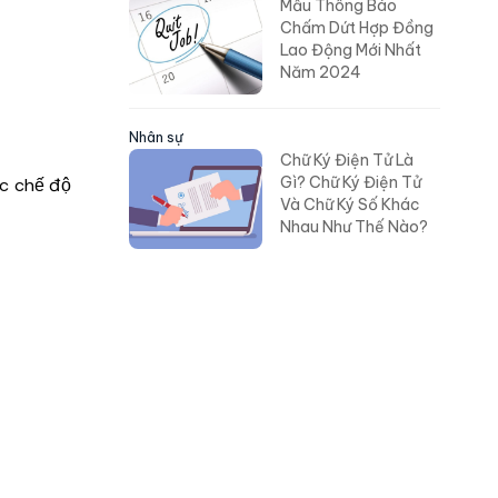
Mẫu Thông Báo
Chấm Dứt Hợp Đồng
Lao Động Mới Nhất
Năm 2024
Nhân sự
Chữ Ký Điện Tử Là
Gì? Chữ Ký Điện Tử
ác chế độ
Và Chữ Ký Số Khác
Nhau Như Thế Nào?