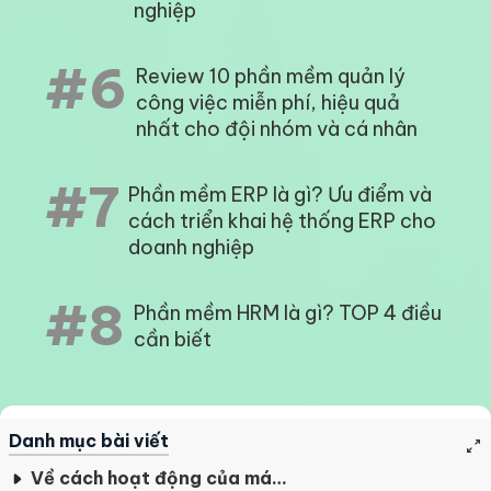
nghiệp
#6
Review 10 phần mềm quản lý
công việc miễn phí, hiệu quả
nhất cho đội nhóm và cá nhân
#7
Phần mềm ERP là gì? Ưu điểm và
cách triển khai hệ thống ERP cho
doanh nghiệp
#8
Phần mềm HRM là gì? TOP 4 điều
cần biết
Danh mục bài viết
Về cách hoạt động của máy chấm công vân tay