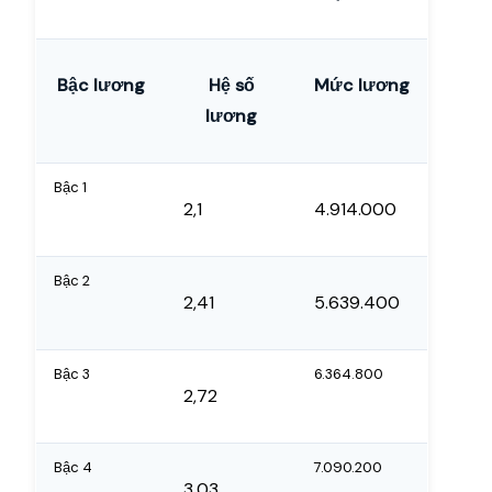
Bậc lương
Hệ số
Mức lương
lương
Bậc 1
2,1
4.914.000
Bậc 2
2,41
5.639.400
Bậc 3
6.364.800
2,72
Bậc 4
7.090.200
3,03