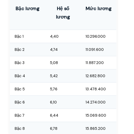
Bậc lương
Hệ số
Mức lương
lương
Bậc 1
4,40
10.296.000
Bậc 2
4,74
11.091.600
Bậc 3
5,08
11.887.200
Bậc 4
5,42
12.682.800
Bậc 5
5,76
13.478.400
Bậc 6
6,10
14.274.000
Bậc 7
6,44
15.069.600
Bậc 8
6,78
15.865.200