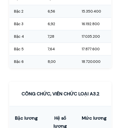
Bậc 2
6,56
15.350.400
Bậc 3
6,92
16.192.800
Bậc 4
7,28
17.035.200
Bậc 5
7,64
17.877.600
Bậc 6
8,00
18.720.000
CÔNG CHỨC, VIÊN CHỨC LOẠI A3.2
Bậc lương
Hệ số
Mức lương
lương