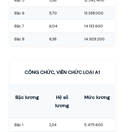
Bậc 5
5,36
12.542.400
Bậc 6
5,70
13.338.000
Bậc 7
6,04
14.133.600
Bậc 8
6,38
14.929.200
CÔNG CHỨC, VIÊN CHỨC LOẠI A1
Bậc lương
Hệ số
Mức lương
lương
Bậc 1
2,34
5.475.600