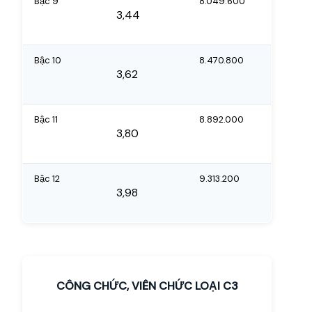
Bậc 9
8.049.600
3,44
Bậc 10
8.470.800
3,62
Bậc 11
8.892.000
3,80
Bậc 12
9.313.200
3,98
CÔNG CHỨC, VIÊN CHỨC LOẠI C3