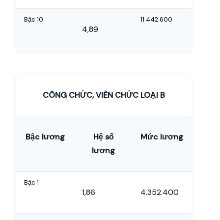
Bậc 10
11.442.600
4,89
CÔNG CHỨC, VIÊN CHỨC LOẠI B
Bậc lương
Hệ số
Mức lương
lương
Bậc 1
1,86
4.352.400