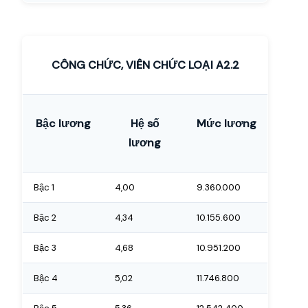
CÔNG CHỨC, VIÊN CHỨC LOẠI A2.2
Bậc lương
Hệ số
Mức lương
lương
Bậc 1
4,00
9.360.000
Bậc 2
4,34
10.155.600
Bậc 3
4,68
10.951.200
Bậc 4
5,02
11.746.800