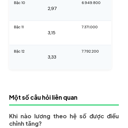
Bậc 10
6.949.800
2,97
Bậc 11
7.371.000
3,15
Bậc 12
7.792.200
3,33
Một số câu hỏi liên quan
Khi nào lương theo hệ số được điều
chỉnh tăng?