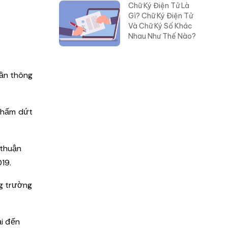
Chữ Ký Điện Tử Là
Gì? Chữ Ký Điện Tử
Và Chữ Ký Số Khác
Nhau Như Thế Nào?
cần thông
 chấm dứt
 thuận
19.
ng trường
ại đến