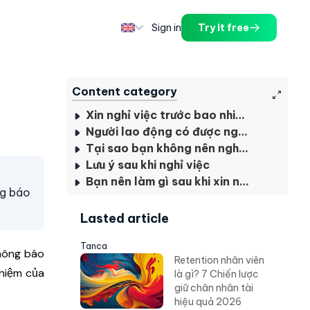
Sign in
Try it free
Content category
Xin nghỉ việc trước bao nhiêu ngày?
Người lao động có được nghỉ việc không báo trước không?
Tại sao bạn không nên nghỉ việc mà không báo trước?
Lưu ý sau khi nghỉ việc
Bạn nên làm gì sau khi xin nghỉ việc?
ng báo
Lasted article
Tanca
thông báo
Retention nhân viên
nhiệm của
là gì? 7 Chiến lược
giữ chân nhân tài
hiệu quả 2026