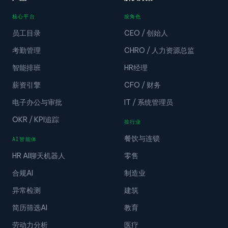
核心平台
按角色
员工目录
CEO / 创始人
考勤管理
CHRO / 人力资源总监
智能排班
HR经理
薪资引擎
CFO / 财务
电子办公与审批
IT / 系统管理员
OKR / KPI追踪
按行业
餐饮与连锁
AI智能体
HR AI聊天机器人
零售
合规AI
制造业
异常检测
建筑
简历筛选AI
教育
劳动力分析
医疗