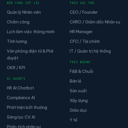
NỀN TẢNG CỐT LÕI
THEO VAI TRÒ
Quản lý Nhân viên
CEO / Founder
Chấm công
CHRO / Giám đốc Nhân sự
Lịch làm việc thông minh
HR Manager
Tính lương
CFO / Tài chính
Văn phòng điện tử & Phê
IT / Quản trị hệ thống
duyệt
THEO NGÀNH
OKR / KPI
F&B & Chuỗi
AI AGENTS
Bán lẻ
HR AI Chatbot
Sản xuất
Compliance AI
Xây dựng
Phát hiện bất thường
Giáo dục
Sàng lọc CV AI
Y tế
Phân tích nhân sự