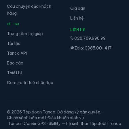
Câu chuyện của khách
Giá bán
hàng
Liên hệ
HỖ TRỢ
LIÊN HỆ
Trung tâm trợ giúp
028.789.998.99
Tài liệu
Zalo: 0985.001.417
Tanca API
Báo cáo
Thiết bị
Camera trí tuệ nhân tạo
© 2026 Tập đoàn Tanca. Đã đăng ký bản quyền.
·
Chính sách bảo mật
·
Điều khoản dịch vụ
Tanca · Career GPS · Skillify — hệ sinh thái Tập đoàn Tanca