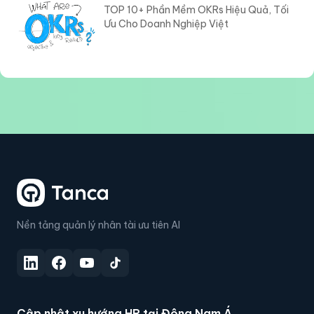
TOP 10+ Phần Mềm OKRs Hiệu Quả, Tối
Ưu Cho Doanh Nghiệp Việt
Nền tảng quản lý nhân tài ưu tiên AI
Cập nhật xu hướng HR tại Đông Nam Á