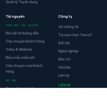
Quản lý Tuyển dụng
Tài nguyên
Công ty
DANH MỤC TÀI NGUYÊN
Về chúng tôi
Bài viết & Hướng dẫn
Tại sao chọn Tanca?
Câu chuyện khách hàng
Đối tác
Video & Webinar
Nghề nghiệp
Biểu mẫu miễn phí
Báo chí
Câu chuyện của khách
Giá bán
hàng
Liên hệ
HỖ TRỢ
LIÊN HỆ
Trung tâm trợ giúp
028.789.998.99
Tài liệu
Zalo: 0985.001.417
Tanca API