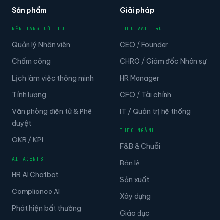
Sản phẩm
Giải pháp
NỀN TẢNG CỐT LÕI
THEO VAI TRÒ
Quản lý Nhân viên
CEO / Founder
Chấm công
CHRO / Giám đốc Nhân sự
Lịch làm việc thông minh
HR Manager
Tính lương
CFO / Tài chính
Văn phòng điện tử & Phê
IT / Quản trị hệ thống
duyệt
THEO NGÀNH
OKR / KPI
F&B & Chuỗi
AI AGENTS
Bán lẻ
HR AI Chatbot
Sản xuất
Compliance AI
Xây dựng
Phát hiện bất thường
Giáo dục