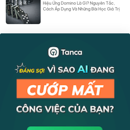
Hiệu Ứng Domino Là Gì? Nguyên Tắc,
Cách Áp Dụng Và Những Bài Học Giá Trị