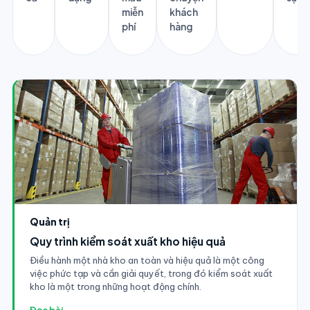
miễn
khách
phí
hàng
Quản trị
Quy trình kiểm soát xuất kho hiệu quả
Điều hành một nhà kho an toàn và hiệu quả là một công
việc phức tạp và cần giải quyết, trong đó kiểm soát xuất
kho là một trong những hoạt động chính.
Đọc bài →