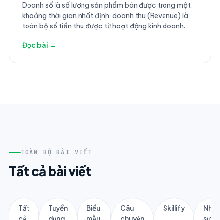
Doanh số là số lượng sản phẩm bán được trong một
khoảng thời gian nhất định, doanh thu (Revenue) là
toàn bộ số tiền thu được từ hoạt động kinh doanh.
Đọc bài →
TOÀN BỘ BÀI VIẾT
Tất cả bài viết
Tất
Tuyển
Biểu
Câu
Skillify
Nhân
cả
dụng
mẫu
chuyện
sự