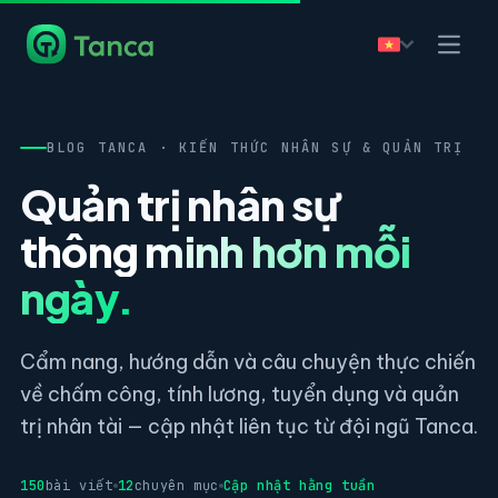
BLOG TANCA · KIẾN THỨC NHÂN SỰ & QUẢN TRỊ
Quản trị nhân sự
thông minh hơn mỗi
ngày.
Cẩm nang, hướng dẫn và câu chuyện thực chiến
về chấm công, tính lương, tuyển dụng và quản
trị nhân tài — cập nhật liên tục từ đội ngũ Tanca.
150
bài viết
12
chuyên mục
Cập nhật hằng tuần