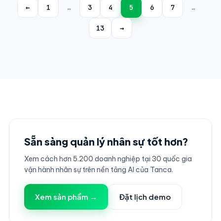
←
1
…
3
4
5
6
7
…
13
→
Sẵn sàng quản lý nhân sự tốt hơn?
Xem cách hơn 5.200 doanh nghiệp tại 30 quốc gia
vận hành nhân sự trên nền tảng AI của Tanca.
Xem sản phẩm →
Đặt lịch demo