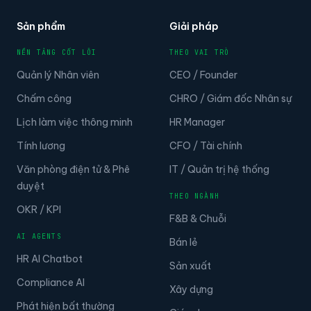
Sản phẩm
Giải pháp
NỀN TẢNG CỐT LÕI
THEO VAI TRÒ
Quản lý Nhân viên
CEO / Founder
Chấm công
CHRO / Giám đốc Nhân sự
Lịch làm việc thông minh
HR Manager
Tính lương
CFO / Tài chính
Văn phòng điện tử & Phê
IT / Quản trị hệ thống
duyệt
THEO NGÀNH
OKR / KPI
F&B & Chuỗi
AI AGENTS
Bán lẻ
HR AI Chatbot
Sản xuất
Compliance AI
Xây dựng
Phát hiện bất thường