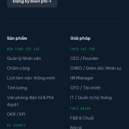
Sản phẩm
Giải pháp
NỀN TẢNG CỐT LÕI
THEO VAI TRÒ
Quản lý Nhân viên
CEO / Founder
Chấm công
CHRO / Giám đốc Nhân sự
Lịch làm việc thông minh
HR Manager
Tính lương
CFO / Tài chính
Văn phòng điện tử & Phê
IT / Quản trị hệ thống
duyệt
THEO NGÀNH
OKR / KPI
F&B & Chuỗi
AI AGENTS
Bán lẻ
HR AI Chatbot