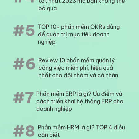
tốt nhất 2023 mà bạn không thể
bỏ qua
#5
TOP 10+ phần mềm OKRs dùng
để quản trị mục tiêu doanh
nghiệp
#6
Review 10 phần mềm quản lý
công việc miễn phí, hiệu quả
nhất cho đội nhóm và cá nhân
#7
Phần mềm ERP là gì? Ưu điểm và
cách triển khai hệ thống ERP cho
doanh nghiệp
#8
Phần mềm HRM là gì? TOP 4 điều
cần biết