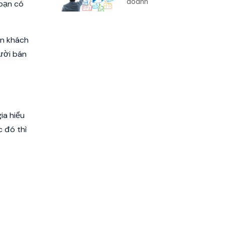
 bạn có
doanh
ân khách
ười bán
ia hiểu
 đó thì