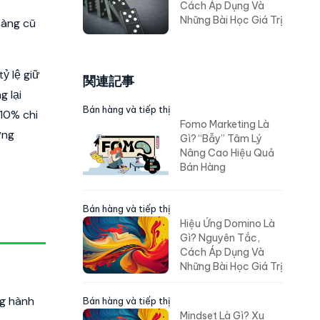
Cách Áp Dụng Và
Những Bài Học Giá Trị
hàng cũ
ỷ lệ giữ
関連記事
 lại
Bán hàng và tiếp thị
 10% chi
Fomo Marketing Là
ững
Gì? “Bẫy” Tâm Lý
Nâng Cao Hiệu Quả
Bán Hàng
Bán hàng và tiếp thị
Hiệu Ứng Domino Là
Gì? Nguyên Tắc,
Cách Áp Dụng Và
Những Bài Học Giá Trị
ng hành
Bán hàng và tiếp thị
Mindset Là Gì? Xu