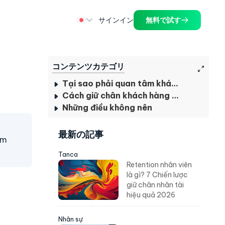
サインイン
無料で試す
コンテンツカテゴリ
Tại sao phải quan tâm khách hàng cũ?
Cách giữ chân khách hàng cũ hiệu quả
Những điều không nên
最新の記事
àm
Tanca
Retention nhân viên
là gì? 7 Chiến lược
giữ chân nhân tài
hiệu quả 2026
Nhân sự