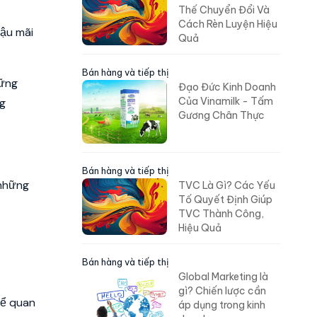
Thế Chuyển Đổi Và
Cách Rèn Luyện Hiệu
ậu mãi
Quả
Bán hàng và tiếp thị
hững
Đạo Đức Kinh Doanh
ng
Của Vinamilk - Tấm
Gương Chân Thực
Bán hàng và tiếp thị
 những
TVC Là Gì? Các Yếu
Tố Quyết Định Giúp
TVC Thành Công,
Hiệu Quả
Bán hàng và tiếp thị
Global Marketing là
gì? Chiến lược cần
để quan
áp dụng trong kinh