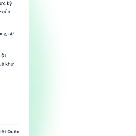
cực kỳ
ệ của
àng, sự
một
uá khứ
Viết Quân