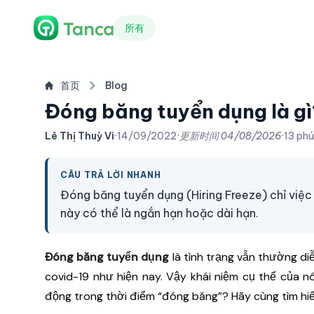
所有
首页
Blog
Đóng băng tuyển dụng là gì
Lê Thị Thuỳ Vi
·
14/09/2022
·
更新时间
04/08/2026
·
13 ph
CÂU TRẢ LỜI NHANH
Đóng băng tuyển dụng (Hiring Freeze) chỉ việc
này có thể là ngắn hạn hoặc dài hạn.
Đóng băng tuyển dụng
là tình trạng vẫn thường di
covid-19 như hiện nay. Vậy khái niệm cụ thể của nó
động trong thời điểm “đóng băng”? Hãy cùng tìm hiểu