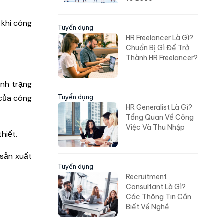
 khi công
Tuyển dụng
HR Freelancer Là Gì?
Chuẩn Bị Gì Để Trở
Thành HR Freelancer?
ình trạng
 của công
Tuyển dụng
HR Generalist Là Gì?
Tổng Quan Về Công
Việc Và Thu Nhập
hiết.
 sản xuất
Tuyển dụng
Recruitment
Consultant Là Gì?
Các Thông Tin Cần
Biết Về Nghề