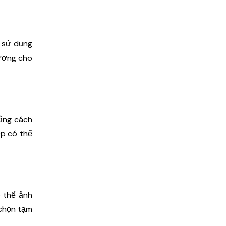
i sử dụng
lương cho
Bằng cách
ệp có thể
 thể ảnh
 chọn tạm