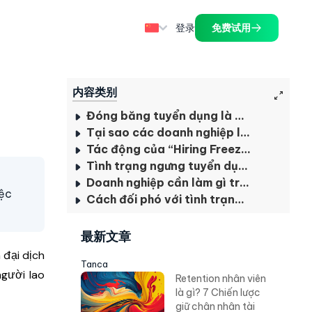
登录
免费试用
内容类别
Đóng băng tuyển dụng là gì?
Tại sao các doanh nghiệp lại ngừng tuyển dụng?
Tác động của “Hiring Freeze” đến doanh nghiệp
Tình trạng ngưng tuyển dụng trên thị trường lao động hiện nay
Doanh nghiệp cần làm gì trong thời điểm “đóng băng”?
iệc
Cách đối phó với tình trạng dừng tuyển dụng
最新文章
 đại dịch
Tanca
người lao
Retention nhân viên
là gì? 7 Chiến lược
giữ chân nhân tài