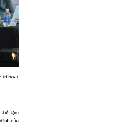
 trì hoạt
ó thể tạm
chính của