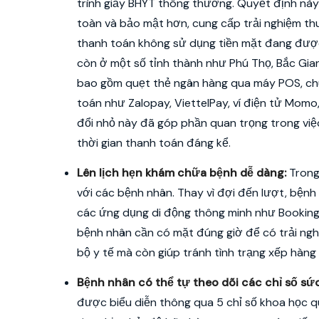
trình giấy BHYT thông thường. Quyết định này
toàn và bảo mật hơn, cung cấp trải nghiệm thu
thanh toán không sử dụng tiền mặt đang được 
còn ở một số tỉnh thành như Phú Thọ, Bắc Gia
bao gồm quẹt thẻ ngân hàng qua máy POS, ch
toán như Zalopay, ViettelPay, ví điện tử Mom
đổi nhỏ này đã góp phần quan trọng trong việc
thời gian thanh toán đáng kể.
Lên lịch hẹn khám chữa bệnh dễ dàng:
Trong
với các bệnh nhân. Thay vì đợi đến lượt, bện
các ứng dụng di động thông minh như BookingC
bệnh nhân cần có mặt đúng giờ để có trải ngh
bộ y tế mà còn giúp tránh tình trạng xếp hàng 
Bệnh nhân có thể tự theo dõi các chỉ số sứ
được biểu diễn thông qua 5 chỉ số khoa học qu