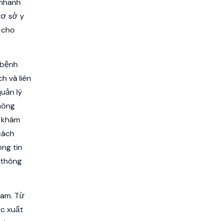
 nhanh
cơ sở y
 cho
 bệnh
h và liên
quản lý
hòng
ử khám
cách
ng tin
 thông
Nam. Từ
ệc xuất