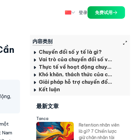
登录
免费试用
内容类别
 Cần
Chuyển đổi số y tế là gì?
Vai trò của chuyển đổi số với ngành y tế
Thực tế về hoạt động chuyển đổi số y tế tại Việt Nam
Khó khăn, thách thức của chuyển đổi số y tế
Giải pháp hỗ trợ chuyển đổi số y tế thành công
Kết luận
động,
最新文章
Tanca
 một
Retention nhân viên
là gì? 7 Chiến lược
ệt Nam
giữ chân nhân tài