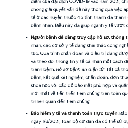
điểm của đại dịch COVID-19 vào năm 2021, chí
chóng giải quyết vấn đề này thông qua việc áp
tế ở các huyện thuộc 45 tỉnh thành đã thành 
bệnh nhân. Điều này đã giúp ngành y tế vượt qu
Người bệnh dễ dàng truy cập hồ sơ, thông t
nhân, các cơ sở y tế đang khai thác công nghệ
tục. Quá trình chẩn đoán và điều trị đang đượ
và theo dõi thông tin y tế cá nhân một cách 
tránh bệnh.
Hồ sơ bệnh án điện tử:
Tất cả thô
bệnh, kết quả xét nghiệm, chẩn đoán, đơn thu
khoa học với cấp độ bảo mật phù hợp và quản 
mới nhất về tiến triển tiêm chủng trên toàn q
tin liên quan đến tiêm chủng.
Bảo hiểm y tế và thanh toán trực tuyến:
Bảo 
ngày 1/6/2021, toàn bộ cư dân đã có thể sử 