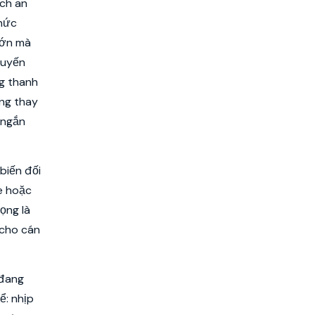
ách an
thức
lớn mà
tuyến
g thanh
ững thay
 ngắn
biến đối
e hoặc
ọng là
 cho cán
 đang
ể: nhịp