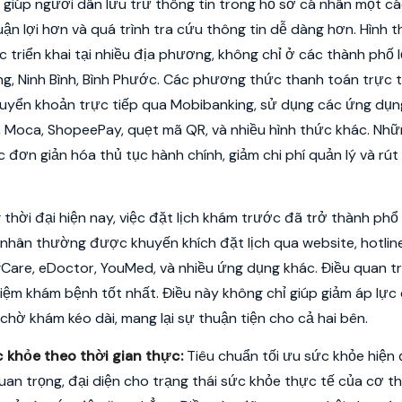
 giúp người dân lưu trữ thông tin trong hồ sơ cá nhân một c
ận lợi hơn và quá trình tra cứu thông tin dễ dàng hơn. Hình 
triển khai tại nhiều địa phương, không chỉ ở các thành phố 
ng, Ninh Bình, Bình Phước. Các phương thức thanh toán trực 
uyển khoản trực tiếp qua Mobibanking, sử dụng các ứng dụn
o, Moca, ShopeePay, quẹt mã QR, và nhiều hình thức khác. Nh
 đơn giản hóa thủ tục hành chính, giảm chi phí quản lý và rút
 thời đại hiện nay, việc đặt lịch khám trước đã trở thành phổ 
h nhân thường được khuyến khích đặt lịch qua website, hotlin
are, eDoctor, YouMed, và nhiều ứng dụng khác. Điều quan tr
iệm khám bệnh tốt nhất. Điều này không chỉ giúp giảm áp lực
chờ khám kéo dài, mang lại sự thuận tiện cho cả hai bên.
c khỏe theo thời gian thực:
Tiêu chuẩn tối ưu sức khỏe hiện
an trọng, đại diện cho trạng thái sức khỏe thực tế của cơ th