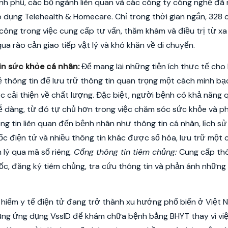
nh phủ, các bộ ngành liên quan và các công ty công nghệ đã
 dụng Telehealth & Homecare. Chỉ trong thời gian ngắn, 328 
công trong việc cung cấp tư vấn, thăm khám và điều trị từ xa
a rào cản giao tiếp vật lý và khó khăn về di chuyển.
in sức khỏe cá nhân:
Để mang lại những tiện ích thực tế cho
 thông tin để lưu trữ thông tin quan trọng một cách minh bạc
c cải thiện về chất lượng. Đặc biệt, người bệnh có khả năng 
dễ dàng, từ đó tự chủ hơn trong việc chăm sóc sức khỏe và p
ng tin liên quan đến bệnh nhân như thông tin cá nhân, lịch s
ốc điện tử và nhiều thông tin khác được số hóa, lưu trữ một 
lý qua mã số riêng.
Cổng thông tin tiêm chủng:
Cung cấp thô
uốc, đăng ký tiêm chủng, tra cứu thông tin và phản ánh những
hiểm y tế điện tử đang trở thành xu hướng phổ biến ở Việt 
dụng ứng dụng VssID để khám chữa bệnh bằng BHYT thay vì vi