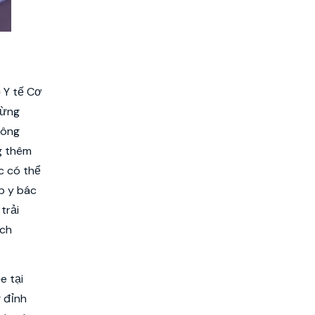
ổ Y tế Cơ
từng
công
g thêm
c có thể
p y bác
trải
ách
e tại
g đỉnh