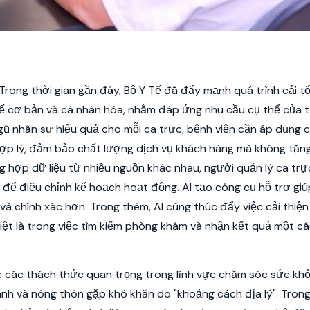
Trong thời gian gần đây, Bộ Y Tế đã đẩy mạnh quá trình cải t
tế cơ bản và cá nhân hóa, nhằm đáp ứng nhu cầu cụ thể của 
gũ nhân sự hiệu quả cho mỗi ca trực, bệnh viện cần áp dụng 
hợp lý, đảm bảo chất lượng dịch vụ khách hàng mà không tăn
ng hợp dữ liệu từ nhiều nguồn khác nhau, người quản lý ca trự
 để điều chỉnh kế hoạch hoạt động. AI tạo công cụ hỗ trợ giú
à chính xác hơn. Trong thêm, AI cũng thúc đẩy việc cải thiện 
iệt là trong việc tìm kiếm phòng khám và nhận kết quả một c
 các thách thức quan trọng trong lĩnh vực chăm sóc sức khỏ
ành và nông thôn gặp khó khăn do "khoảng cách địa lý". Tron