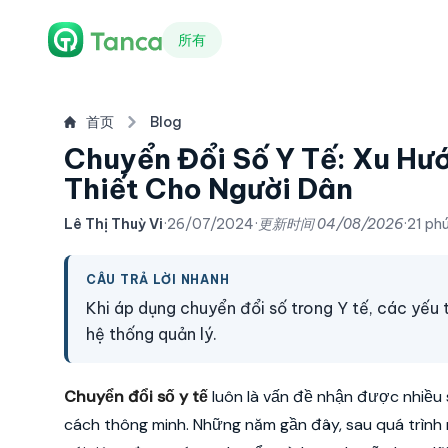
所有
首页
Blog
Chuyển Đổi Số Y Tế: Xu Hướ
Thiết Cho Người Dân
Lê Thị Thuỳ Vi
·
26/07/2024
·
更新时间
04/08/2026
·
21 ph
CÂU TRẢ LỜI NHANH
Khi áp dụng chuyển đổi số trong Y tế, các yếu 
hệ thống quản lý.
Chuyển đổi số y tế
luôn là vấn đề nhận được nhiều
cách thông minh. Những năm gần đây, sau quá trình n