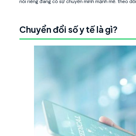
nói riêng đang có sự chuyển mình mạnh mẽ. theo dõi
Chuyển đổi số y tế là gì?