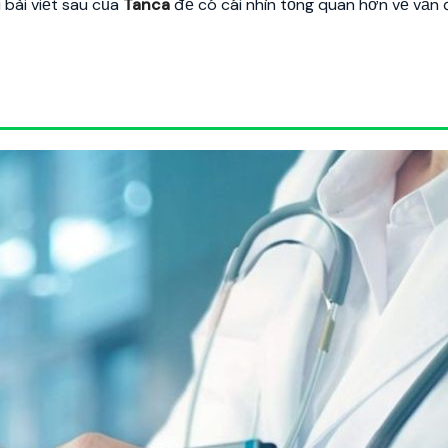
 bài viết sau của
Tanca
để có cái nhìn tổng quan hơn về vấn 