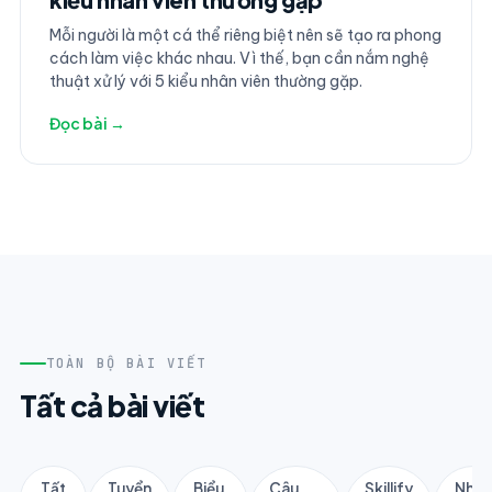
Mỗi người là một cá thể riêng biệt nên sẽ tạo ra phong
cách làm việc khác nhau. Vì thế, bạn cần nắm nghệ
thuật xử lý với 5 kiểu nhân viên thường gặp.
Đọc bài →
TOÀN BỘ BÀI VIẾT
Tất cả bài viết
Tất
Tuyển
Biểu
Câu
Skillify
Nhân