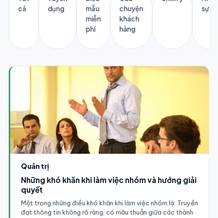
cả
dụng
mẫu
chuyện
sự
miễn
khách
phí
hàng
Quản trị
Những khó khăn khi làm việc nhóm và hướng giải
quyết
Một trong những điều khó khăn khi làm việc nhóm là: Truyền
đạt thông tin không rõ ràng, có mâu thuẫn giữa các thành