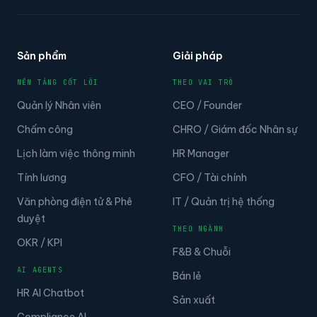
Sản phẩm
Giải pháp
NỀN TẢNG CỐT LÕI
THEO VAI TRÒ
Quản lý Nhân viên
CEO / Founder
Chấm công
CHRO / Giám đốc Nhân sự
Lịch làm việc thông minh
HR Manager
Tính lương
CFO / Tài chính
Văn phòng điện tử & Phê
IT / Quản trị hệ thống
duyệt
THEO NGÀNH
OKR / KPI
F&B & Chuỗi
AI AGENTS
Bán lẻ
HR AI Chatbot
Sản xuất
Compliance AI