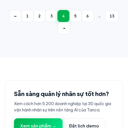
←
1
2
3
4
5
6
…
13
→
Sẵn sàng quản lý nhân sự tốt hơn?
Xem cách hơn 5.200 doanh nghiệp tại 30 quốc gia
vận hành nhân sự trên nền tảng AI của Tanca.
Xem sản phẩm →
Đặt lịch demo