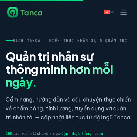
BLOG TANCA · KIẾN THỨC NHÂN SỰ & QUẢN TRỊ
Quản trị nhân sự
thông minh hơn mỗi
ngày.
Cẩm nang, hướng dẫn và câu chuyện thực chiến
về chấm công, tính lương, tuyển dụng và quản
trị nhân tài — cập nhật liên tục từ đội ngũ Tanca.
150
bài viết
12
chuyên mục
Cập nhật hằng tuần