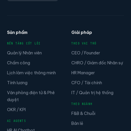
Sản phẩm
Giải pháp
NỀN TẢNG CỐT LÕI
THEO VAI TRÒ
Quản lý Nhân viên
CEO / Founder
Chấm công
CHRO / Giám đốc Nhân sự
Lịch làm việc thông minh
HR Manager
Tính lương
CFO / Tài chính
Văn phòng điện tử & Phê
IT / Quản trị hệ thống
duyệt
THEO NGÀNH
OKR / KPI
F&B & Chuỗi
AI AGENTS
Bán lẻ
HR AI Chatbot