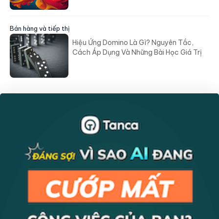
Bán hàng và tiếp thị
Hiệu Ứng Domino Là Gì? Nguyên Tắc,
Cách Áp Dụng Và Những Bài Học Giá Trị