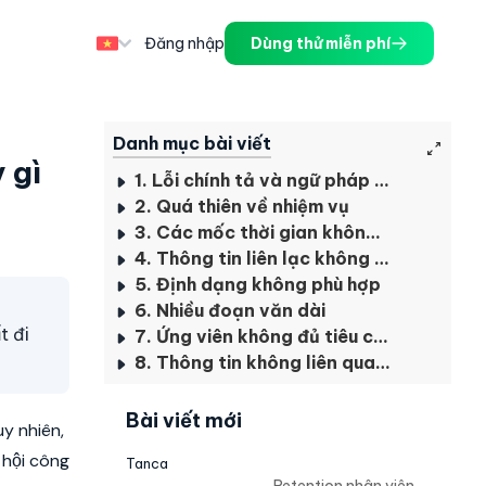
Đăng nhập
Dùng thử miễn phí
Danh mục bài viết
 gì
1. Lỗi chính tả và ngữ pháp kém
2. Quá thiên về nhiệm vụ
3. Các mốc thời gian không chính xác
4. Thông tin liên lạc không chính xác
5. Định dạng không phù hợp
6. Nhiều đoạn văn dài
t đi
7. Ứng viên không đủ tiêu chuẩn
8. Thông tin không liên quan đến công việc
Bài viết mới
y nhiên,
 hội công
Tanca