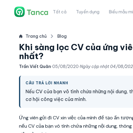
Tất cả
Tuyển dụng
Biểu mẫu mi
Trang chủ
Blog
Khi sàng lọc CV của ứng viê
nhất?
Trần Viết Quân
·
05/08/2020
·
Ngày cập nhật
04/08/20
CÂU TRẢ LỜI NHANH
Nếu CV của bạn vô tình chứa những nội dung, t
cơ hội công việc của mình.
Ứng viên gửi đi CV xin việc của mình để tạo ấn tượn
nếu CV của bạn vô tình chứa những nội dung, thông 