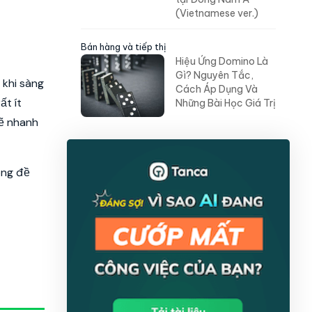
(Vietnamese ver.)
Bán hàng và tiếp thị
Hiệu Ứng Domino Là
Gì? Nguyên Tắc,
 khi sàng
Cách Áp Dụng Và
ất ít
Những Bài Học Giá Trị
sẽ nhanh
ông đề