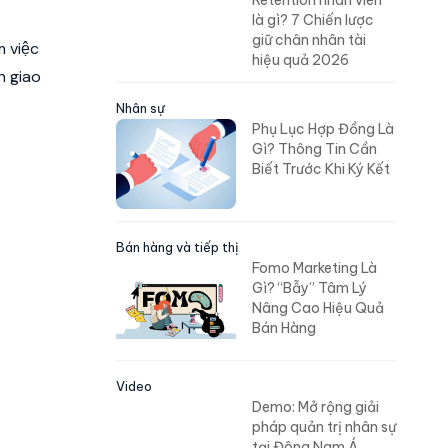
Retention nhân viên
là gì? 7 Chiến lược
giữ chân nhân tài
m việc
hiệu quả 2026
n giao
Nhân sự
Phụ Lục Hợp Đồng Là
Gì? Thông Tin Cần
Biết Trước Khi Ký Kết
Bán hàng và tiếp thị
Fomo Marketing Là
Gì? “Bẫy” Tâm Lý
Nâng Cao Hiệu Quả
Bán Hàng
Video
Demo: Mở rộng giải
pháp quản trị nhân sự
tại Đông Nam Á