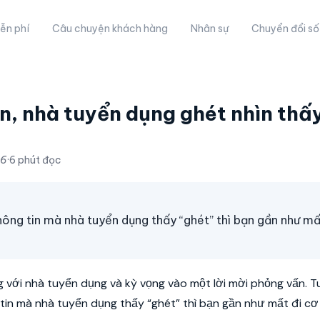
ễn phí
Câu chuyện khách hàng
Nhân sự
Chuyển đổi số
n, nhà tuyển dụng ghét nhìn thấy
26
·
6 phút đọc
hông tin mà nhà tuyển dụng thấy “ghét” thì bạn gần như mấ
g với nhà tuyển dụng và kỳ vọng vào một lời mời phỏng vấn. Tu
tin mà nhà tuyển dụng thấy “ghét” thì bạn gần như mất đi cơ