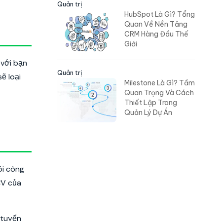
Quản trị
HubSpot Là Gì? Tổng
Quan Về Nền Tảng
CRM Hàng Đầu Thế
Giới
 với bạn
Quản trị
ẽ loại
Milestone Là Gì? Tầm
Quan Trọng Và Cách
Thiết Lập Trong
Quản Lý Dự Án
ói công
CV của
 tuyển