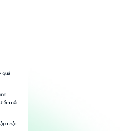
y quá
inh
 điểm nổi
cập nhật