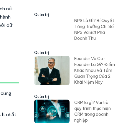
ch nổi
Quản trị
thành
NPS Là Gì? Bí Quyết
với dữ
Tăng Trưởng Chỉ Số
NPS Và Bứt Phá
Doanh Thu
Quản trị
Founder Và Co-
Founder Là Gì? Điểm
Khác Nhau Và Tầm
Quan Trọng Của 2
Khái Niệm Này
n cũng
Quản trị
CRM là gì? Vai trò,
quy trình thực hiện
 Ít nhất
CRM trong doanh
nghiệp