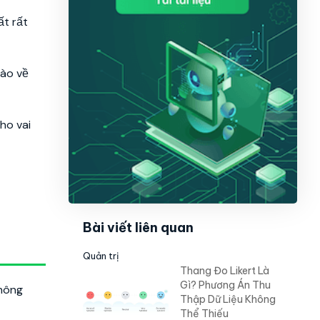
ất rất
nào về
ho vai
Bài viết liên quan
Quản trị
Thang Đo Likert Là
Gì? Phương Án Thu
thông
Thập Dữ Liệu Không
Thể Thiếu