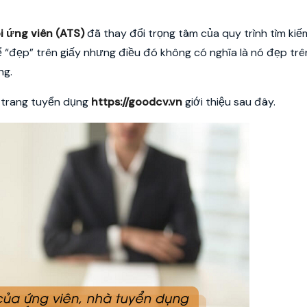
i ứng viên (ATS)
đã thay đổi trọng tâm của quy trình tìm kiế
 “đẹp” trên giấy nhưng điều đó không có nghĩa là nó đẹp trê
ng.
 trang tuyển dụng
https://goodcv.vn
giới thiệu sau đây.