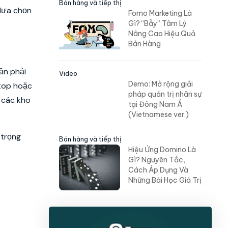
Bán hàng và tiếp thị
lựa chọn
Fomo Marketing Là
Gì? “Bẫy” Tâm Lý
Nâng Cao Hiệu Quả
Bán Hàng
ần phải
Video
Demo: Mở rộng giải
ptop hoặc
pháp quản trị nhân sự
 các kho
tại Đông Nam Á
(Vietnamese ver.)
 trọng
Bán hàng và tiếp thị
Hiệu Ứng Domino Là
Gì? Nguyên Tắc,
Cách Áp Dụng Và
Những Bài Học Giá Trị