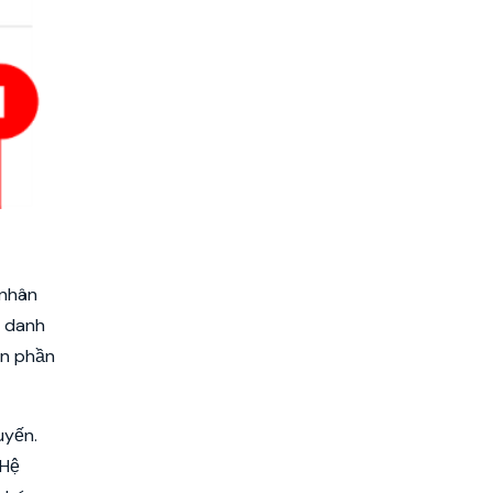
 nhân
o danh
ần phần
uyến.
 Hệ