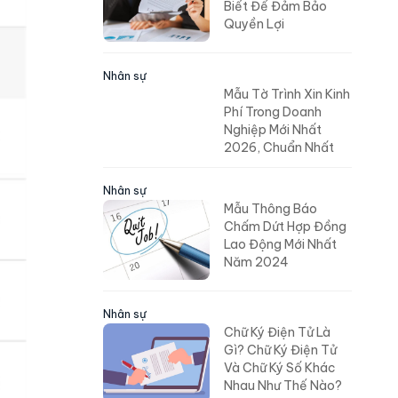
Biết Để Đảm Bảo
Quyền Lợi
Nhân sự
Mẫu Tờ Trình Xin Kinh
Phí Trong Doanh
Nghiệp Mới Nhất
2026, Chuẩn Nhất
Nhân sự
Mẫu Thông Báo
Chấm Dứt Hợp Đồng
Lao Động Mới Nhất
Năm 2024
Nhân sự
Chữ Ký Điện Tử Là
Gì? Chữ Ký Điện Tử
Và Chữ Ký Số Khác
Nhau Như Thế Nào?