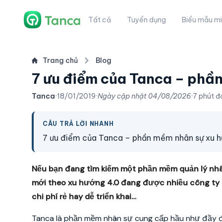
Tất cả
Tuyển dụng
Biểu mẫu mi
Trang chủ
Blog
7 ưu điểm của Tanca – phầ
Tanca
·
18/01/2019
·
Ngày cập nhật
04/08/2026
·
7 phút đ
CÂU TRẢ LỜI NHANH
7 ưu điểm của Tanca – phần mềm nhân sự xu h
Nếu bạn đang tìm kiếm một phần mềm quản lý nh
mới theo xu hướng 4.0 đang được nhiều công ty l
chi phí rẻ hay dễ triển khai…
Tanca là phần mềm nhân sự cung cấp hầu như đầy đủ