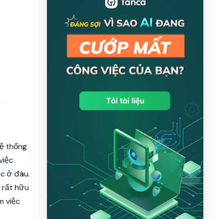
hệ thống
việc
c ở đâu.
 rất hữu
m việc