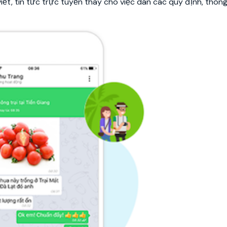
iết, tin tức trực tuyến thay cho việc dán các quy định, thôn