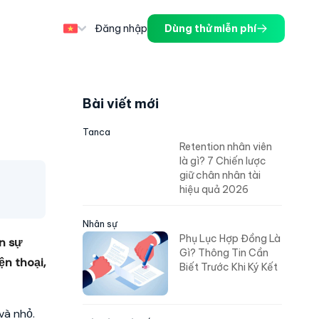
Đăng nhập
Dùng thử miễn phí
Bài viết mới
Tanca
Retention nhân viên
là gì? 7 Chiến lược
giữ chân nhân tài
hiệu quả 2026
Nhân sự
Phụ Lục Hợp Đồng Là
n sự
Gì? Thông Tin Cần
n thoại,
Biết Trước Khi Ký Kết
và nhỏ.