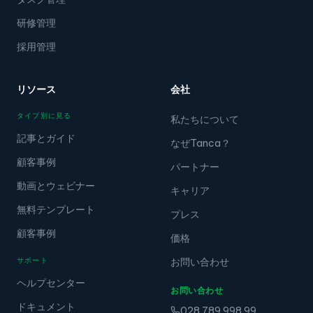
研修管理
採用管理
リソース
会社
タイプ別に見る
私たちについて
記事とガイド
なぜTanca？
顧客事例
パートナー
動画とウェビナー
キャリア
無料テンプレート
プレス
顧客事例
価格
サポート
お問い合わせ
ヘルプセンター
お問い合わせ
ドキュメント
028.789.998.99