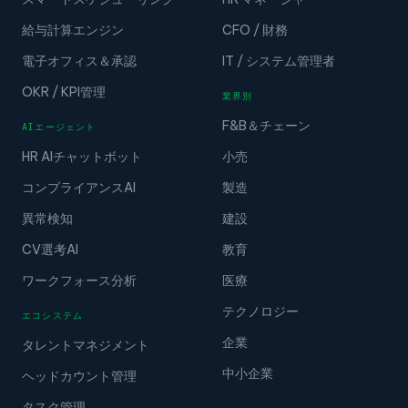
給与計算エンジン
CFO / 財務
電子オフィス＆承認
IT / システム管理者
OKR / KPI管理
業界別
F&B＆チェーン
AIエージェント
HR AIチャットボット
小売
コンプライアンスAI
製造
異常検知
建設
CV選考AI
教育
ワークフォース分析
医療
テクノロジー
エコシステム
企業
タレントマネジメント
中小企業
ヘッドカウント管理
タスク管理