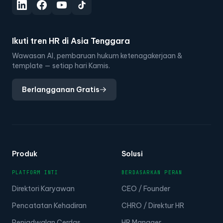
Ikuti tren HR di Asia Tenggara
Wawasan AI, pembaruan hukum ketenagakerjaan &
template — setiap hari Kamis.
Berlangganan Gratis
Produk
Solusi
PLATFORM INTI
BERDASARKAN PERAN
Direktori Karyawan
CEO / Founder
Pencatatan Kehadiran
CHRO / Direktur HR
Penjadwalan Cerdas
HR Manager