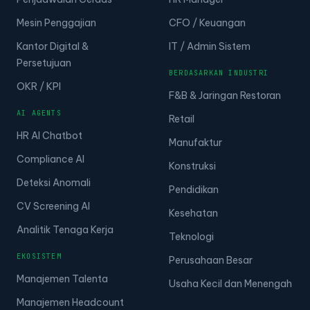
Mesin Penggajian
CFO / Keuangan
Kantor Digital &
IT / Admin Sistem
Persetujuan
BERDASARKAN INDUSTRI
OKR / KPI
F&B & Jaringan Restoran
AI AGENTS
Retail
HR AI Chatbot
Manufaktur
Compliance AI
Konstruksi
Deteksi Anomali
Pendidikan
CV Screening AI
Kesehatan
Analitik Tenaga Kerja
Teknologi
EKOSISTEM
Perusahaan Besar
Manajemen Talenta
Usaha Kecil dan Menengah
Manajemen Headcount