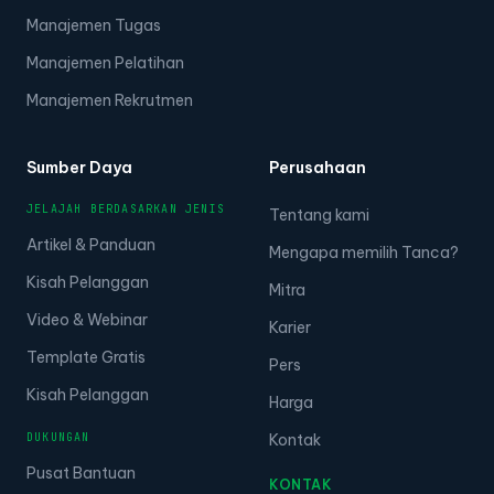
Manajemen Tugas
Manajemen Pelatihan
Manajemen Rekrutmen
Sumber Daya
Perusahaan
JELAJAH BERDASARKAN JENIS
Tentang kami
Artikel & Panduan
Mengapa memilih Tanca?
Kisah Pelanggan
Mitra
Video & Webinar
Karier
Template Gratis
Pers
Kisah Pelanggan
Harga
DUKUNGAN
Kontak
Pusat Bantuan
KONTAK