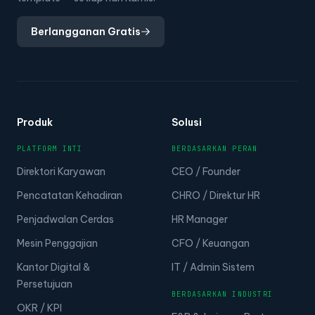
Berlangganan Gratis
Produk
Solusi
PLATFORM INTI
BERDASARKAN PERAN
Direktori Karyawan
CEO / Founder
Pencatatan Kehadiran
CHRO / Direktur HR
Penjadwalan Cerdas
HR Manager
Mesin Penggajian
CFO / Keuangan
Kantor Digital &
IT / Admin Sistem
Persetujuan
BERDASARKAN INDUSTRI
OKR / KPI