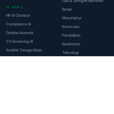
F&B & Jaringan Restoran
AI AGENTS
Retail
HR AI Chatbot
Manufaktur
Compliance AI
Konstruksi
Deteksi Anomali
Pendidikan
CV Screening AI
Kesehatan
Analitik Tenaga Kerja
Teknologi
EKOSISTEM
Perusahaan Besar
Manajemen Talenta
Usaha Kecil dan Menengah
Manajemen Headcount
Manajemen Tugas
Manajemen Pelatihan
Manajemen Rekrutmen