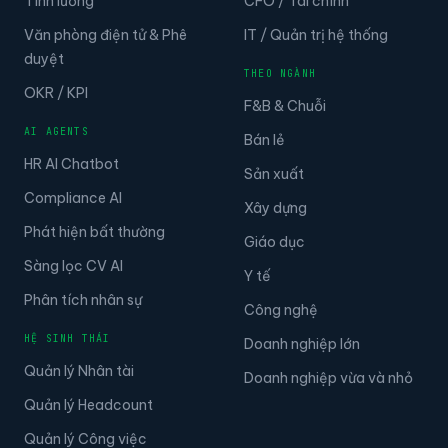
Tính lương
CFO / Tài chính
Văn phòng điện tử & Phê
IT / Quản trị hệ thống
duyệt
THEO NGÀNH
OKR / KPI
F&B & Chuỗi
AI AGENTS
Bán lẻ
HR AI Chatbot
Sản xuất
Compliance AI
Xây dựng
Phát hiện bất thường
Giáo dục
Sàng lọc CV AI
Y tế
Phân tích nhân sự
Công nghệ
HỆ SINH THÁI
Doanh nghiệp lớn
Quản lý Nhân tài
Doanh nghiệp vừa và nhỏ
Quản lý Headcount
Quản lý Công việc