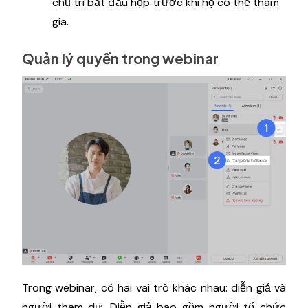
chủ trì bắt đầu họp trước khi họ có thể tham
gia.
Quản lý quyền trong webinar
Trong webinar, có hai vai trò khác nhau: diễn giả và
người tham dự. Diễn giả bao gồm người tổ chức