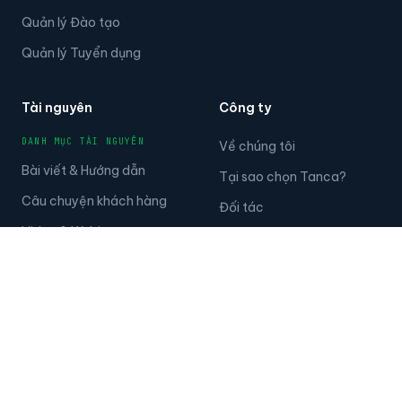
Quản lý Đào tạo
Quản lý Tuyển dụng
Tài nguyên
Công ty
DANH MỤC TÀI NGUYÊN
Về chúng tôi
Bài viết & Hướng dẫn
Tại sao chọn Tanca?
Câu chuyện khách hàng
Đối tác
Video & Webinar
Nghề nghiệp
Biểu mẫu miễn phí
Báo chí
Câu chuyện của khách
Giá bán
hàng
Liên hệ
HỖ TRỢ
LIÊN HỆ
Trung tâm trợ giúp
028.789.998.99