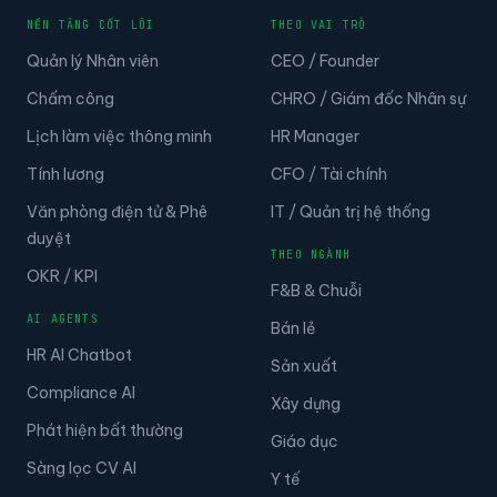
NỀN TẢNG CỐT LÕI
THEO VAI TRÒ
Quản lý Nhân viên
CEO / Founder
Chấm công
CHRO / Giám đốc Nhân sự
Lịch làm việc thông minh
HR Manager
Tính lương
CFO / Tài chính
Văn phòng điện tử & Phê
IT / Quản trị hệ thống
duyệt
THEO NGÀNH
OKR / KPI
F&B & Chuỗi
AI AGENTS
Bán lẻ
HR AI Chatbot
Sản xuất
Compliance AI
Xây dựng
Phát hiện bất thường
Giáo dục
Sàng lọc CV AI
Y tế