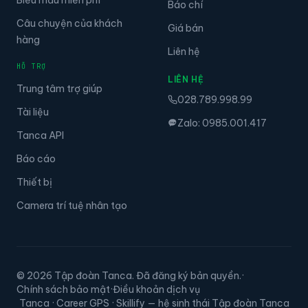
Báo chí
Câu chuyện của khách
Giá bán
hàng
Liên hệ
HỖ TRỢ
LIÊN HỆ
Trung tâm trợ giúp
028.789.998.99
Tài liệu
Zalo: 0985.001.417
Tanca API
Báo cáo
Thiết bị
Camera trí tuệ nhân tạo
© 2026 Tập đoàn Tanca. Đã đăng ký bản quyền.
·
Chính sách bảo mật
·
Điều khoản dịch vụ
Tanca · Career GPS · Skillify — hệ sinh thái Tập đoàn Tanca