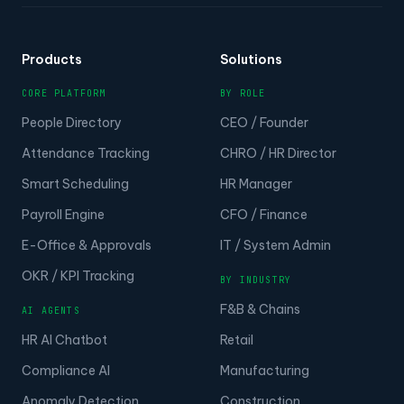
Products
Solutions
CORE PLATFORM
BY ROLE
People Directory
CEO / Founder
Attendance Tracking
CHRO / HR Director
Smart Scheduling
HR Manager
Payroll Engine
CFO / Finance
E-Office & Approvals
IT / System Admin
OKR / KPI Tracking
BY INDUSTRY
F&B & Chains
AI AGENTS
HR AI Chatbot
Retail
Compliance AI
Manufacturing
Anomaly Detection
Construction