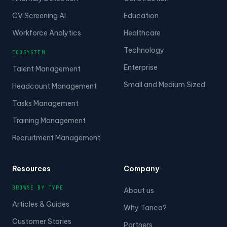
CV Screening AI
Education
Workforce Analytics
Healthcare
Technology
ECOSYSTEM
Enterprise
Talent Management
Small and Medium Sized
Headcount Management
Tasks Management
Training Management
Recruitment Management
Resources
Company
BROWSE BY TYPE
About us
Articles & Guides
Why Tanca?
Customer Stories
Partners