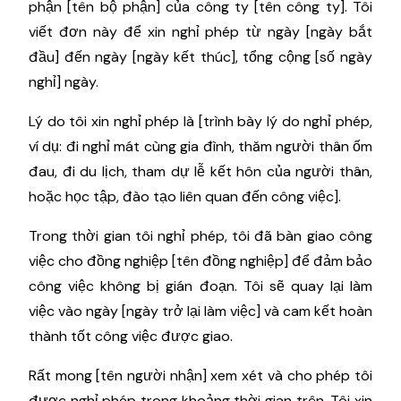
phận [tên bộ phận] của công ty [tên công ty]. Tôi
viết đơn này để xin nghỉ phép từ ngày [ngày bắt
đầu] đến ngày [ngày kết thúc], tổng cộng [số ngày
nghỉ] ngày.
Lý do tôi xin nghỉ phép là [trình bày lý do nghỉ phép,
ví dụ: đi nghỉ mát cùng gia đình, thăm người thân ốm
đau, đi du lịch, tham dự lễ kết hôn của người thân,
hoặc học tập, đào tạo liên quan đến công việc].
Trong thời gian tôi nghỉ phép, tôi đã bàn giao công
việc cho đồng nghiệp [tên đồng nghiệp] để đảm bảo
công việc không bị gián đoạn. Tôi sẽ quay lại làm
việc vào ngày [ngày trở lại làm việc] và cam kết hoàn
thành tốt công việc được giao.
Rất mong [tên người nhận] xem xét và cho phép tôi
được nghỉ phép trong khoảng thời gian trên. Tôi xin