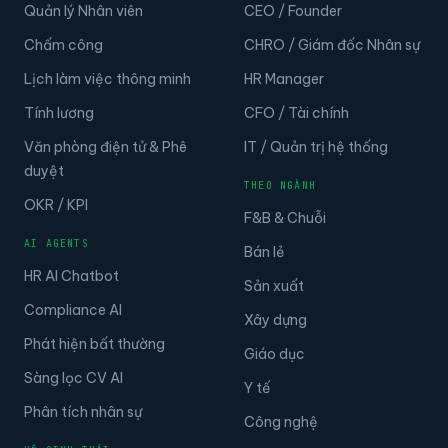
Quản lý Nhân viên
CEO / Founder
Chấm công
CHRO / Giám đốc Nhân sự
Lịch làm việc thông minh
HR Manager
Tính lương
CFO / Tài chính
Văn phòng điện tử & Phê
IT / Quản trị hệ thống
duyệt
THEO NGÀNH
OKR / KPI
F&B & Chuỗi
AI AGENTS
Bán lẻ
HR AI Chatbot
Sản xuất
Compliance AI
Xây dựng
Phát hiện bất thường
Giáo dục
Sàng lọc CV AI
Y tế
Phân tích nhân sự
Công nghệ