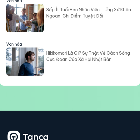
Văn hóa
Sếp Ít Tuổi Hơn Nhân Viên - Ứng Xử Khôn
Ngoan, Ghi Điểm Tuyệt Đối
Văn hóa
Hikikomori Là Gì? Sự Thật Về Cách Sống
Cực Đoan Của Xã Hội Nhật Bản