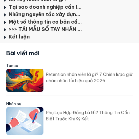
Tại sao doanh nghiệp cần làm sổ tay cho nhân viên?
Những nguyên tắc xây dựng sổ tay nhân viên trong doanh nghiệp
Một số thông tin cơ bản cần đưa vào sổ tay nhân viên
>>> TẢI MẪU SỔ TAY NHÂN VIÊN <<<
Kết luận
Bài viết mới
Tanca
Retention nhân viên là gì? 7 Chiến lược giữ
chân nhân tài hiệu quả 2026
Nhân sự
Phụ Lục Hợp Đồng Là Gì? Thông Tin Cần
Biết Trước Khi Ký Kết