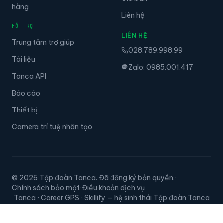
hàng
Liên hệ
HỖ TRỢ
LIÊN HỆ
Trung tâm trợ giúp
028.789.998.99
Tài liệu
Zalo: 0985.001.417
Tanca API
Báo cáo
Thiết bị
Camera trí tuệ nhân tạo
© 2026 Tập đoàn Tanca. Đã đăng ký bản quyền.
·
Chính sách bảo mật
·
Điều khoản dịch vụ
Tanca · Career GPS · Skillify — hệ sinh thái Tập đoàn Tanca