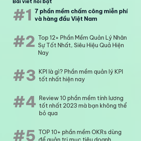
Bài viết nổi bật
#1
7 phần mềm chấm công miễn phí
và hàng đầu Việt Nam
#2
Top 12+ Phần Mềm Quản Lý Nhân
Sự Tốt Nhất, Siêu Hiệu Quả Hiện
Nay
#3
KPI là gì? Phần mềm quản lý KPI
tốt nhất hiện nay
#4
Review 10 phần mềm tính lương
tốt nhất 2023 mà bạn không thể
bỏ qua
#5
TOP 10+ phần mềm OKRs dùng
để quản trị mục tiêu doanh