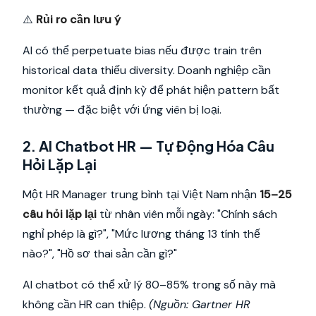
⚠️
Rủi ro cần lưu ý
AI có thể perpetuate bias nếu được train trên
historical data thiếu diversity. Doanh nghiệp cần
monitor kết quả định kỳ để phát hiện pattern bất
thường — đặc biệt với ứng viên bị loại.
2. AI Chatbot HR — Tự Động Hóa Câu
Hỏi Lặp Lại
Một HR Manager trung bình tại Việt Nam nhận
15–25
câu hỏi lặp lại
từ nhân viên mỗi ngày: "Chính sách
nghỉ phép là gì?", "Mức lương tháng 13 tính thế
nào?", "Hồ sơ thai sản cần gì?"
AI chatbot có thể xử lý 80–85% trong số này mà
không cần HR can thiệp.
(Nguồn: Gartner HR