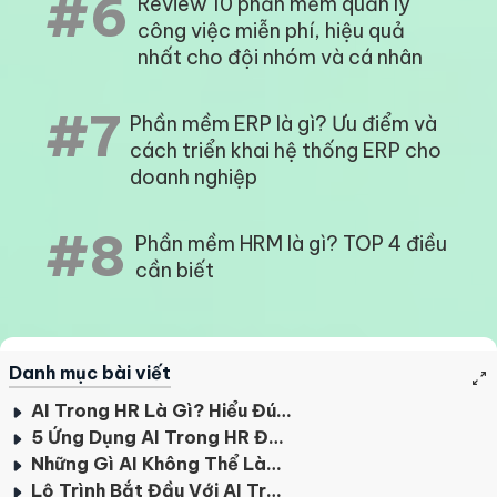
#6
Review 10 phần mềm quản lý
công việc miễn phí, hiệu quả
nhất cho đội nhóm và cá nhân
#7
Phần mềm ERP là gì? Ưu điểm và
cách triển khai hệ thống ERP cho
doanh nghiệp
#8
Phần mềm HRM là gì? TOP 4 điều
cần biết
Danh mục bài viết
AI Trong HR Là Gì? Hiểu Đúng Trước Khi Ứng Dụng
5 Ứng Dụng AI Trong HR Đang Tạo Ra Tác Động Thực Tế
Những Gì AI Không Thể Làm Trong HR
Lộ Trình Bắt Đầu Với AI Trong HR: Từng Bước Cho SME