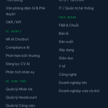
Tính lương
CFO / Tài chính
Văn phòng điện tử & Phê
IT / Quản trị hệ thống
duyệt
THEO NGÀNH
OKR / KPI
F&B & Chuỗi
AI AGENTS
Bán lẻ
HR AI Chatbot
Sản xuất
Compliance AI
Xây dựng
Phát hiện bất thường
Giáo dục
Sàng lọc CV AI
Y tế
Phân tích nhân sự
Công nghệ
HỆ SINH THÁI
Doanh nghiệp lớn
Quản lý Nhân tài
Doanh nghiệp vừa và nhỏ
Quản lý Headcount