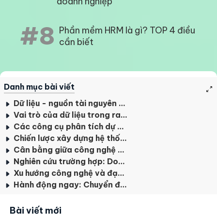
doanh nghiệp
#8
Phần mềm HRM là gì? TOP 4 điều
cần biết
Danh mục bài viết
Dữ liệu - nguồn tài nguyên quý giá trong kỷ nguyên số
Vai trò của dữ liệu trong ra quyết định nhân sự
Các công cụ phân tích dự đoán và ứng dụng
Chiến lược xây dựng hệ thống quản lý dữ liệu nhân sự hiệu quả
Cân bằng giữa công nghệ và yếu tố con người
Nghiên cứu trường hợp: Doanh nghiệp tăng hiệu suất nhờ phân tích dữ liệu nhân sự
Xu hướng công nghệ và đạo đức trong sử dụng dữ liệu nhân sự
Hành động ngay: Chuyển đổi quản lý nhân tài dựa trên dữ liệu
Bài viết mới