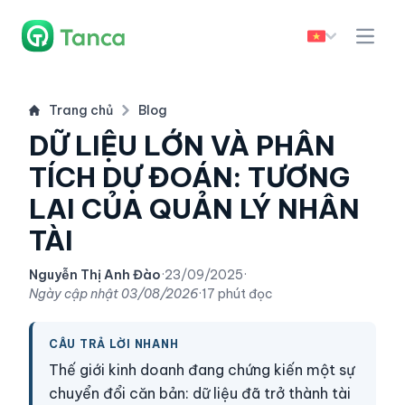
Trang chủ
Blog
DỮ LIỆU LỚN VÀ PHÂN
TÍCH DỰ ĐOÁN: TƯƠNG
LAI CỦA QUẢN LÝ NHÂN
TÀI
Nguyễn Thị Anh Đào
·
23/09/2025
·
Ngày cập nhật
03/08/2026
·
17 phút đọc
CÂU TRẢ LỜI NHANH
Thế giới kinh doanh đang chứng kiến một sự
chuyển đổi căn bản: dữ liệu đã trở thành tài