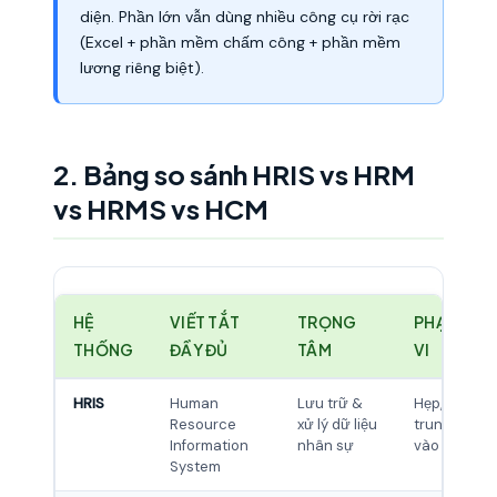
diện. Phần lớn vẫn dùng nhiều công cụ rời rạc
(Excel + phần mềm chấm công + phần mềm
lương riêng biệt).
2. Bảng so sánh HRIS vs HRM
vs HRMS vs HCM
HỆ
VIẾT TẮT
TRỌNG
PHẠM
THỐNG
ĐẦY ĐỦ
TÂM
VI
HRIS
Human
Lưu trữ &
Hẹp, tập
Resource
xử lý dữ liệu
trung
Information
nhân sự
vào data
System