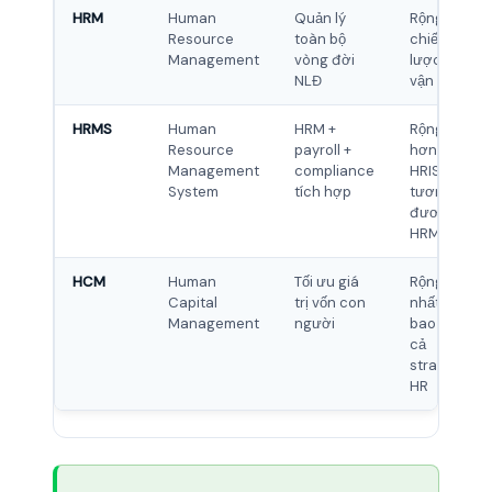
HRM
Human
Quản lý
Rộng, cả
Resource
toàn bộ
chiến
Management
vòng đời
lược lẫn
NLĐ
vận hành
HRMS
Human
HRM +
Rộng
Resource
payroll +
hơn
Management
compliance
HRIS,
System
tích hợp
tương
đương
HRM
HCM
Human
Tối ưu giá
Rộng
Capital
trị vốn con
nhất,
Management
người
bao gồm
cả
strategic
HR