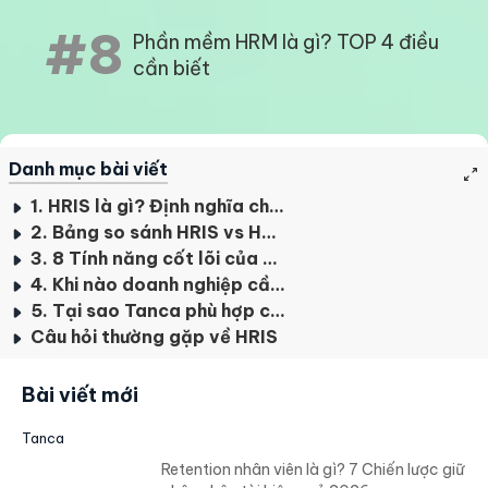
#8
Phần mềm HRM là gì? TOP 4 điều
cần biết
Danh mục bài viết
1. HRIS là gì? Định nghĩa chính xác
2. Bảng so sánh HRIS vs HRM vs HRMS vs HCM
3. 8 Tính năng cốt lõi của HRIS hiện đại
4. Khi nào doanh nghiệp cần HRIS?
5. Tại sao Tanca phù hợp cho SME Việt Nam?
Câu hỏi thường gặp về HRIS
Bài viết mới
Tanca
Retention nhân viên là gì? 7 Chiến lược giữ