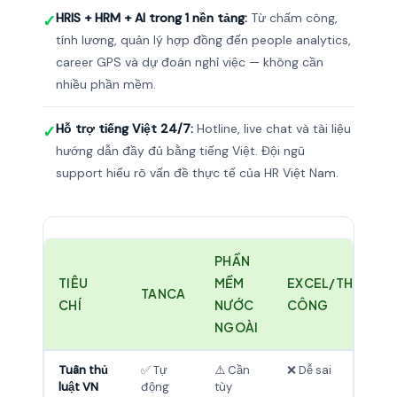
HRIS + HRM + AI trong 1 nền tảng:
Từ chấm công,
✓
tính lương, quản lý hợp đồng đến people analytics,
career GPS và dự đoán nghỉ việc — không cần
nhiều phần mềm.
Hỗ trợ tiếng Việt 24/7:
Hotline, live chat và tài liệu
✓
hướng dẫn đầy đủ bằng tiếng Việt. Đội ngũ
support hiểu rõ vấn đề thực tế của HR Việt Nam.
PHẦN
TIÊU
MỀM
EXCEL/THỦ
TANCA
CHÍ
NƯỚC
CÔNG
NGOÀI
Tuân thủ
✅ Tự
⚠️ Cần
❌ Dễ sai
luật VN
động
tùy