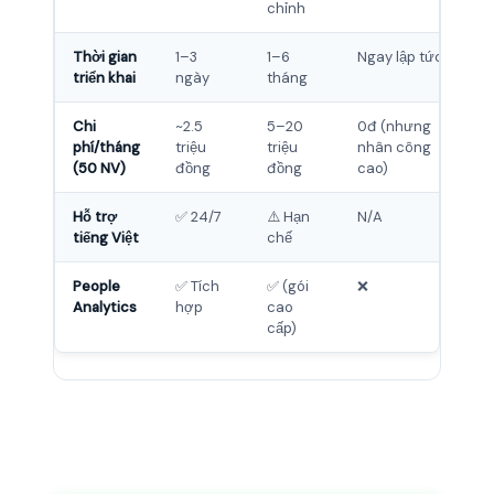
chỉnh
Thời gian
1–3
1–6
Ngay lập tức
triển khai
ngày
tháng
Chi
~2.5
5–20
0đ (nhưng
phí/tháng
triệu
triệu
nhân công
(50 NV)
đồng
đồng
cao)
Hỗ trợ
✅ 24/7
⚠️ Hạn
N/A
tiếng Việt
chế
People
✅ Tích
✅ (gói
❌
Analytics
hợp
cao
cấp)