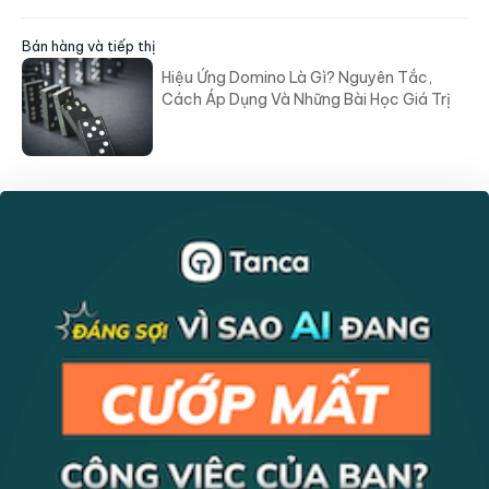
Bán hàng và tiếp thị
Hiệu Ứng Domino Là Gì? Nguyên Tắc,
Cách Áp Dụng Và Những Bài Học Giá Trị