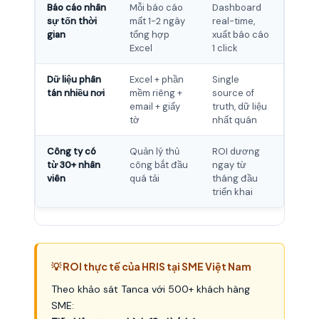
Báo cáo nhân
Mỗi báo cáo
Dashboard
sự tốn thời
mất 1-2 ngày
real-time,
gian
tổng hợp
xuất báo cáo
Excel
1 click
Dữ liệu phân
Excel + phần
Single
tán nhiều nơi
mềm riêng +
source of
email + giấy
truth, dữ liệu
tờ
nhất quán
Công ty có
Quản lý thủ
ROI dương
từ 30+ nhân
công bắt đầu
ngay từ
viên
quá tải
tháng đầu
triển khai
💡 ROI thực tế của HRIS tại SME Việt Nam
Theo khảo sát Tanca với 500+ khách hàng
SME: