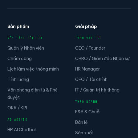
Sản phẩm
Giải pháp
NỀN TẢNG CỐT LÕI
THEO VAI TRÒ
Quản lý Nhân viên
CEO / Founder
Chấm công
CHRO / Giám đốc Nhân sự
Lịch làm việc thông minh
HR Manager
Tính lương
CFO / Tài chính
Văn phòng điện tử & Phê
IT / Quản trị hệ thống
duyệt
THEO NGÀNH
OKR / KPI
F&B & Chuỗi
AI AGENTS
Bán lẻ
HR AI Chatbot
Sản xuất