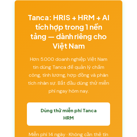
Tanca: HRIS + HRM + AI
tích hợp trong 1 nền
tảng — dành riêng cho
Việt Nam
Hơn 5.000 doanh nghiệp Việt Nam
tin dùng Tanca để quản lý chấm
công, tính lương, hợp đồng và phân
tích nhân sự. Bắt đầu dùng thử miễn
phí ngay hôm nay.
Dùng thử miễn phí Tanca
HRM
Miễn phí 14 ngày · Không cần thẻ tín