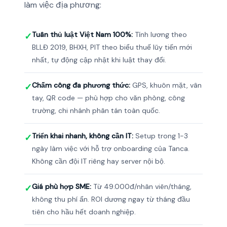
làm việc địa phương:
Tuân thủ luật Việt Nam 100%:
Tính lương theo
✓
BLLĐ 2019, BHXH, PIT theo biểu thuế lũy tiến mới
nhất, tự động cập nhật khi luật thay đổi.
Chấm công đa phương thức:
GPS, khuôn mặt, vân
✓
tay, QR code — phù hợp cho văn phòng, công
trường, chi nhánh phân tán toàn quốc.
Triển khai nhanh, không cần IT:
Setup trong 1-3
✓
ngày làm việc với hỗ trợ onboarding của Tanca.
Không cần đội IT riêng hay server nội bộ.
Giá phù hợp SME:
Từ 49.000đ/nhân viên/tháng,
✓
không thu phí ẩn. ROI dương ngay từ tháng đầu
tiên cho hầu hết doanh nghiệp.