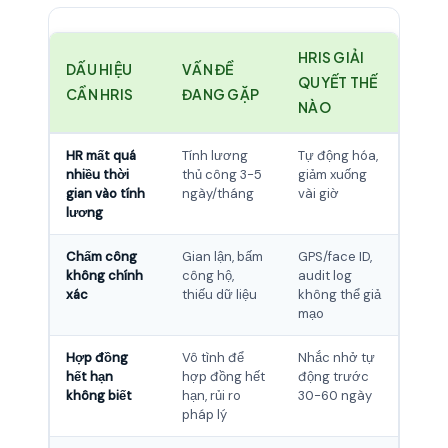
HRIS GIẢI
DẤU HIỆU
VẤN ĐỀ
QUYẾT THẾ
CẦN HRIS
ĐANG GẶP
NÀO
HR mất quá
Tính lương
Tự động hóa,
nhiều thời
thủ công 3-5
giảm xuống
gian vào tính
ngày/tháng
vài giờ
lương
Chấm công
Gian lận, bấm
GPS/face ID,
không chính
công hộ,
audit log
xác
thiếu dữ liệu
không thể giả
mạo
Hợp đồng
Vô tình để
Nhắc nhở tự
hết hạn
hợp đồng hết
động trước
không biết
hạn, rủi ro
30-60 ngày
pháp lý