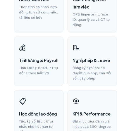
làm việc
Thông tin cá nhân, hợp
đồng, lịch sử công việc,
GPS, fingerprint, face
tài liệu số hóa
ID, quản lý ca và OT tự
động
💰
📝
Tính lương & Payroll
Nghỉ phép & Leave
Tính lương, BHXH, PIT tự
Đăng ký nghỉ online,
động theo luật VN
duyệt qua app, cân đối
số ngày phép
📋
🎯
Hợp đồng lao động
KPI & Performance
Tạo, ký số, lưu trữ và
Đặt mục tiêu, đánh giá
nhắc nhở hết hạn tự
hiệu suất, 360-degree