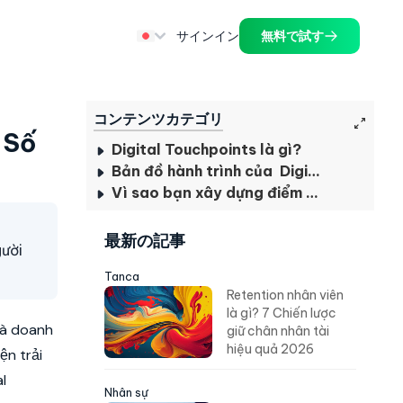
サインイン
無料で試す
コンテンツカテゴリ
 Số
Digital Touchpoints là gì?
Bản đồ hành trình của Digital Touchpoints
Vì sao bạn xây dựng điểm chạm kỹ thuật số thất bại?
最新の記事
gười
Tanca
Retention nhân viên
là gì? 7 Chiến lược
và doanh
giữ chân nhân tài
hiệu quả 2026
ện trải
l
Nhân sự