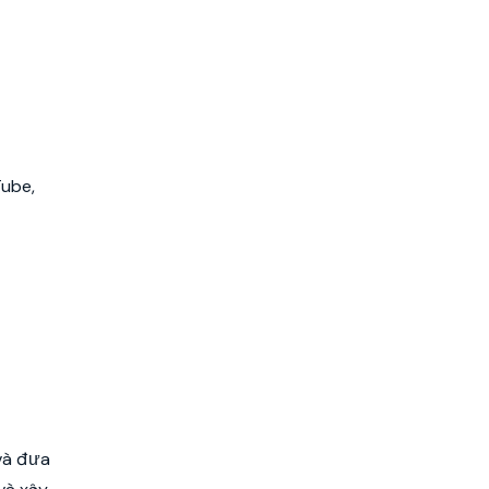
Tube,
 và đưa