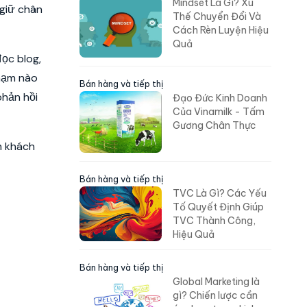
Mindset Là Gì? Xu
 giữ chân
Thế Chuyển Đổi Và
Cách Rèn Luyện Hiệu
Quả
ọc blog,
chạm nào
Bán hàng và tiếp thị
phản hồi
Đạo Đức Kinh Doanh
Của Vinamilk - Tấm
Gương Chân Thực
m khách
Bán hàng và tiếp thị
TVC Là Gì? Các Yếu
Tố Quyết Định Giúp
TVC Thành Công,
Hiệu Quả
Bán hàng và tiếp thị
Global Marketing là
gì? Chiến lược cần