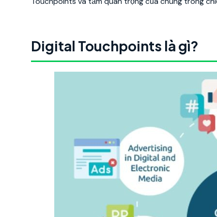
Touchpoints và tầm quan trọng của chúng trong chiế
Digital Touchpoints là gì?