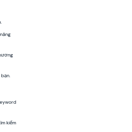
.
 năng
chương
 bạn.
 Keyword
tìm kiếm