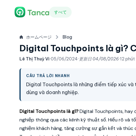
すべて
ホームページ
Blog
Digital Touchpoints là gì? Ca
Lê Thị Thuỳ Vi
·
05/06/2024
·
更新日
04/08/2026
·
12 phút
CÂU TRẢ LỜI NHANH
Digital Touchpoints là những điểm tiếp xúc và 
dùng và doanh nghiệp.
Digital Touchpoints là gì?
Digital Touchpoints, hay
nghiệp thông qua các kênh kỹ thuật số. Hiểu rõ và t
nghiệm khách hàng, tăng cường sự gắn kết và thúc