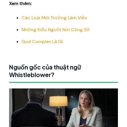
Xem thêm:
Các Loại Môi Trường Làm Việc
Những Kiểu Người Nơi Công Sở
God Complex Là Gì
Nguồn gốc của thuật ngữ
Whistleblower?