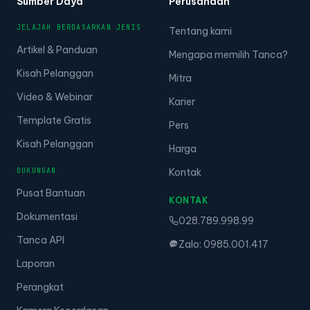
Sumber Daya
Perusahaan
JELAJAH BERDASARKAN JENIS
Tentang kami
Artikel & Panduan
Mengapa memilih Tanca?
Kisah Pelanggan
Mitra
Video & Webinar
Karier
Template Gratis
Pers
Kisah Pelanggan
Harga
DUKUNGAN
Kontak
Pusat Bantuan
KONTAK
Dokumentasi
028.789.998.99
Tanca API
Zalo: 0985.001.417
Laporan
Perangkat