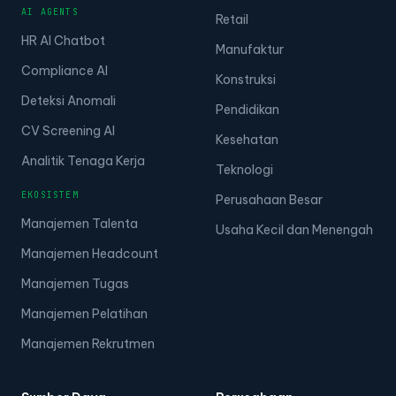
AI AGENTS
Retail
HR AI Chatbot
Manufaktur
Compliance AI
Konstruksi
Deteksi Anomali
Pendidikan
CV Screening AI
Kesehatan
Analitik Tenaga Kerja
Teknologi
EKOSISTEM
Perusahaan Besar
Manajemen Talenta
Usaha Kecil dan Menengah
Manajemen Headcount
Manajemen Tugas
Manajemen Pelatihan
Manajemen Rekrutmen