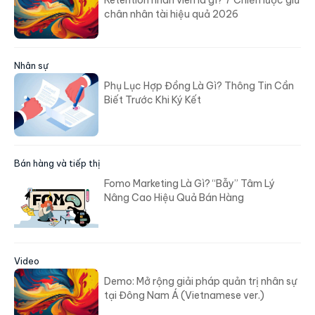
Retention nhân viên là gì? 7 Chiến lược giữ
chân nhân tài hiệu quả 2026
Nhân sự
Phụ Lục Hợp Đồng Là Gì? Thông Tin Cần
Biết Trước Khi Ký Kết
Bán hàng và tiếp thị
Fomo Marketing Là Gì? “Bẫy” Tâm Lý
Nâng Cao Hiệu Quả Bán Hàng
Video
Demo: Mở rộng giải pháp quản trị nhân sự
tại Đông Nam Á (Vietnamese ver.)