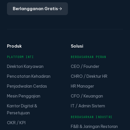
Berlangganan Gratis
Produk
Solusi
PLATFORM INTI
BERDASARKAN PERAN
Direktori Karyawan
CEO / Founder
Pencatatan Kehadiran
CHRO / Direktur HR
Penjadwalan Cerdas
HR Manager
Mesin Penggajian
CFO / Keuangan
Kantor Digital &
IT / Admin Sistem
Persetujuan
BERDASARKAN INDUSTRI
OKR / KPI
F&B & Jaringan Restoran