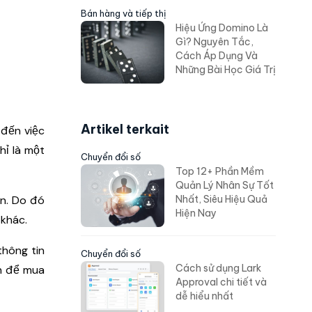
Bán hàng và tiếp thị
Hiệu Ứng Domino Là
Gì? Nguyên Tắc,
Cách Áp Dụng Và
Những Bài Học Giá Trị
Artikel terkait
đến việc
hỉ là một
Chuyển đổi số
Top 12+ Phần Mềm
Quản Lý Nhân Sự Tốt
ện. Do đó
Nhất, Siêu Hiệu Quả
Hiện Nay
 khác.
thông tin
Chuyển đổi số
Cách sử dụng Lark
ch để mua
Approval chi tiết và
dễ hiểu nhất