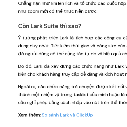
Chẳng hạn như khi lên lịch và tổ chức các cuộc họp
như zoom mới có thể thực hiện được.
Còn Lark Suite thì sao?
Ý tưởng phát triển Lark là tích hợp các công cụ 
dụng duy nhất. Tiết kiệm thời gian và công sức củ
đó người dùng có thể cộng tác tự do và hiệu quả c
Do đó, Lark đã xây dựng các chức năng như Lark We
kiện cho khách hàng truy cập dễ dàng và kích hoạt 
Ngoài ra, các chức năng trò chuyện được kết nối v
thành một nhiệm vụ trong tasklist của mình hoặc lê
cầu nghỉ phép bằng cách nhấp vào nút trên thẻ thô
Xem thêm:
So sánh Lark và ClickUp