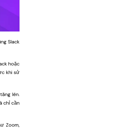
ụng Slack
lack hoặc
ợc khi sử
tăng lên.
à chỉ cần
hư Zoom,