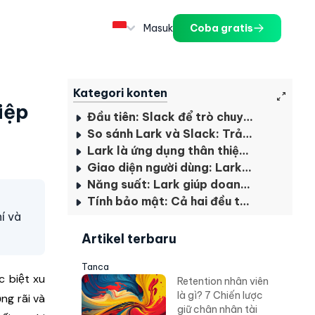
Masuk
Coba gratis
Kategori konten
iệp
Đầu tiên: Slack để trò chuyện, Lark để cộng tác
So sánh Lark và Slack: Trả ít hơn, nhận nhiều hơn với Lark
Lark là ứng dụng thân thiện, tiện lợi hơn
Giao diện người dùng: Lark cho người mới bắt đầu
Năng suất: Lark giúp doanh nghiệp cải thiện hiệu suất
Tính bảo mật: Cả hai đều tuân thủ các tiêu chuẩn ngành
í và
Artikel terbaru
Tanca
c biệt xu
Retention nhân viên
là gì? 7 Chiến lược
ng rãi và
giữ chân nhân tài