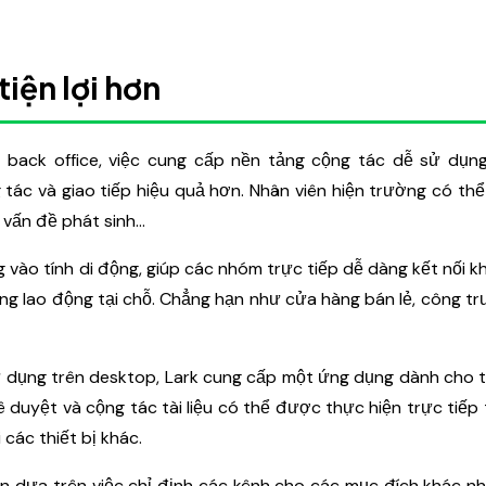
tiện lợi hơn
à back office, việc cung cấp nền tảng cộng tác dễ sử dụn
tác và giao tiếp hiệu quả hơn. Nhân viên hiện trường có th
c vấn đề phát sinh…
g vào tính di động, giúp các nhóm trực tiếp dễ dàng kết nối kh
ng lao động tại chỗ. Chẳng hạn như cửa hàng bán lẻ, công t
 dụng trên desktop, Lark cung cấp một ứng dụng dành cho th
duyệt và cộng tác tài liệu có thể được thực hiện trực tiếp
 các thiết bị khác.
 vẫn dựa trên việc chỉ định các kênh cho các mục đích khác n