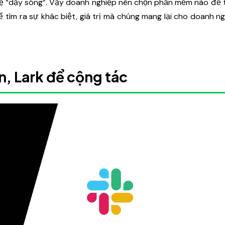
ghệ “dậy sóng”. Vậy doanh nghiệp nên chọn phần mềm nào để t
 tìm ra sự khác biệt, giá trị mà chúng mang lại cho doanh n
n, Lark để cộng tác