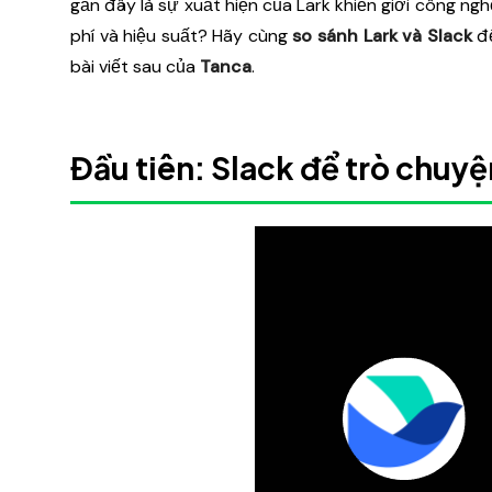
gần đây là sự xuất hiện của Lark khiến giới công n
phí và hiệu suất? Hãy cùng
so sánh Lark và Slack
để
bài viết sau của
Tanca
.
Đầu tiên: Slack để trò chuyệ