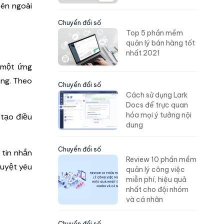
bên ngoài
Chuyển đổi số
Top 5 phần mềm
quản lý bán hàng tốt
nhất 2021
a một ứng
ụng. Theo
Chuyển đổi số
Cách sử dụng Lark
Docs để trực quan
hóa mọi ý tưởng nội
 tạo điều
dung
Chuyển đổi số
 tin nhắn
Review 10 phần mềm
duyệt yêu
quản lý công việc
miễn phí, hiệu quả
nhất cho đội nhóm
và cá nhân
Chuyển đổi số