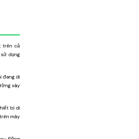
g trên cả
ể sử dụng
i đang di
rường xây
iết bị di
 trên máy
hau. Đồng