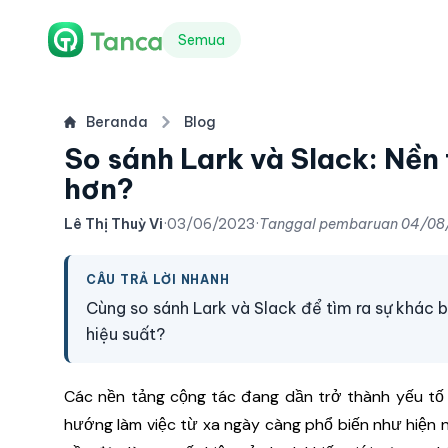
Semua
Beranda
Blog
So sánh Lark và Slack: Nền
hơn?
Lê Thị Thuỳ Vi
·
03/06/2023
·
Tanggal pembaruan
04/08
CÂU TRẢ LỜI NHANH
Cùng so sánh Lark và Slack để tìm ra sự khác 
hiệu suất?
Các nền tảng cộng tác đang dần trở thành yếu tố 
hướng làm việc từ xa ngày càng phổ biến như hiện n