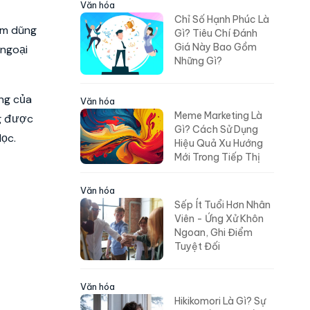
Văn hóa
Chỉ Số Hạnh Phúc Là
tim dũng
Gì? Tiêu Chí Đánh
Giá Này Bao Gồm
 ngoại
Những Gì?
ứng của
Văn hóa
Meme Marketing Là
ng được
Gì? Cách Sử Dụng
Học.
Hiệu Quả Xu Hướng
Mới Trong Tiếp Thị
Văn hóa
Sếp Ít Tuổi Hơn Nhân
Viên - Ứng Xử Khôn
Ngoan, Ghi Điểm
Tuyệt Đối
Văn hóa
Hikikomori Là Gì? Sự