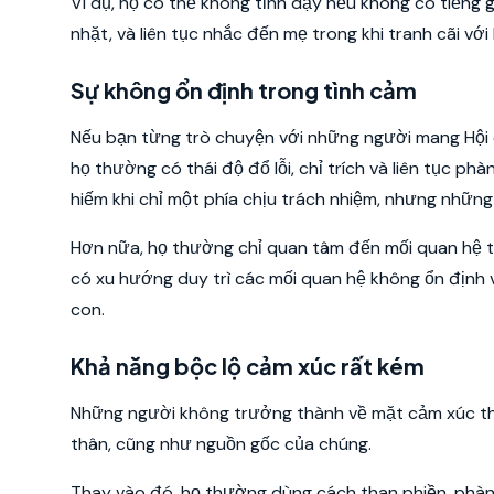
Ví dụ, họ có thể không tỉnh dậy nếu không có tiếng 
nhặt, và liên tục nhắc đến mẹ trong khi tranh cãi với b
Sự không ổn định trong tình cảm
Nếu bạn từng trò chuyện với những người mang Hội 
họ thường có thái độ đổ lỗi, chỉ trích và liên tục p
hiếm khi chỉ một phía chịu trách nhiệm, nhưng nhữ
Hơn nữa, họ thường chỉ quan tâm đến mối quan hệ t
có xu hướng duy trì các mối quan hệ không ổn định 
con.
Khả năng bộc lộ cảm xúc rất kém
Những người không trưởng thành về mặt cảm xúc thư
thân, cũng như nguồn gốc của chúng.
Thay vào đó, họ thường dùng cách than phiền, phàn 