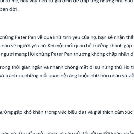
gọi từ mẹ, hay vay tiền từ gia đình để đáp ứng những nhu cầu
ạn đời,...
chứng Peter Pan về quá khứ tình yêu của họ, bạn sẽ nhận thấ
hàn nàn về người yêu cũ. Khi một mối quan hệ trưởng thành gặp 
ng người mang Hội chứng Peter Pan thường không chấp nhận đi
rong thời gian ngắn và nhanh chóng mất đi sự hứng thú. Họ 
và tránh xa những mối quan hệ ràng buộc như hôn nhân và vi
ờng gặp khó khăn trong việc biểu đạt và giải thích cảm xúc
nàn và tức giận một cách vô căn cứ đối với người khác, nhằm