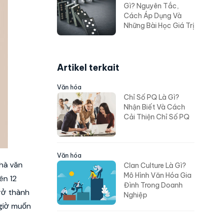
Gì? Nguyên Tắc,
Cách Áp Dụng Và
Những Bài Học Giá Trị
Artikel terkait
Văn hóa
Chỉ Số PQ Là Gì?
Nhận Biết Và Cách
Cải Thiện Chỉ Số PQ
Văn hóa
hà văn
Clan Culture Là Gì?
Mô Hình Văn Hóa Gia
ên 12
Đình Trong Doanh
trở thành
Nghiệp
 giờ muốn