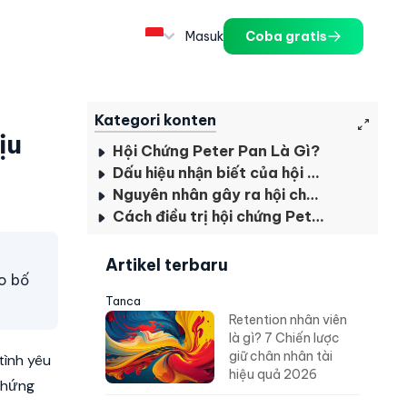
Masuk
Coba gratis
Kategori konten
̣u
Hội Chứng Peter Pan Là Gì?
Dấu hiệu nhận biết của hội chứng Peter Pan
Nguyên nhân gây ra hội chứng Peter Pan
Cách điều trị hội chứng Peter Pan
Artikel terbaru
o bố
Tanca
Retention nhân viên
là gì? 7 Chiến lược
giữ chân nhân tài
tình yêu
hiệu quả 2026
chứng