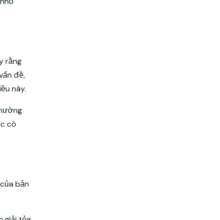
 nhỏ
y rằng
vấn đề,
ều này.
thường
ệc có
 của bản
 giải tỏa