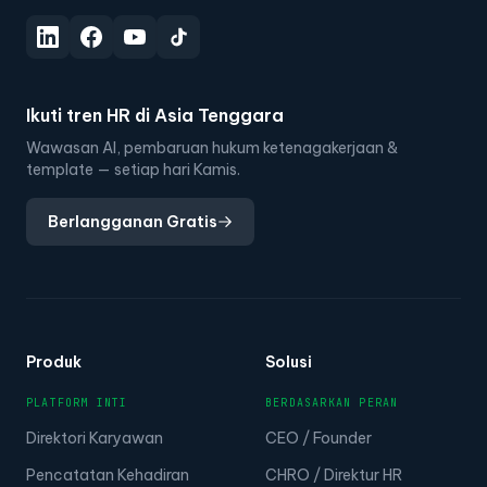
Ikuti tren HR di Asia Tenggara
Wawasan AI, pembaruan hukum ketenagakerjaan &
template — setiap hari Kamis.
Berlangganan Gratis
Produk
Solusi
PLATFORM INTI
BERDASARKAN PERAN
Direktori Karyawan
CEO / Founder
Pencatatan Kehadiran
CHRO / Direktur HR