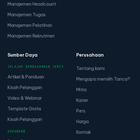
Manajemen Headcount
Manajemen Tugas
Manajemen Pelatihan
Manajemen Rekrutmen
Sumber Daya
Perusahaan
JELAJAH BERDASARKAN JENIS
Tentang kami
Artikel & Panduan
Mengapa memilih Tanca?
Kisah Pelanggan
Mitra
Video & Webinar
Karier
Template Gratis
Pers
Kisah Pelanggan
Harga
DUKUNGAN
Kontak