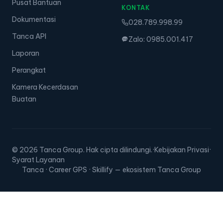
Pusat Bantuan
KONTAK
Dokumentasi
028.789.998.99
Tanca API
Zalo: 0985.001.417
Laporan
Perangkat
Kamera Kecerdasan
Buatan
© 2026 Tanca Group. Hak cipta dilindungi.
·
Kebijakan Privasi
·
Syarat Layanan
Tanca · Career GPS · Skillify — ekosistem Tanca Group