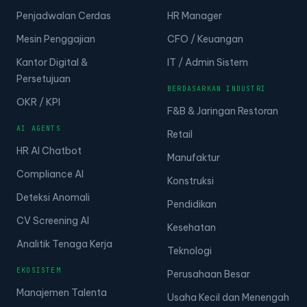
Penjadwalan Cerdas
HR Manager
Mesin Penggajian
CFO / Keuangan
Kantor Digital &
IT / Admin Sistem
Persetujuan
BERDASARKAN INDUSTRI
OKR / KPI
F&B & Jaringan Restoran
AI AGENTS
Retail
HR AI Chatbot
Manufaktur
Compliance AI
Konstruksi
Deteksi Anomali
Pendidikan
CV Screening AI
Kesehatan
Analitik Tenaga Kerja
Teknologi
EKOSISTEM
Perusahaan Besar
Manajemen Talenta
Usaha Kecil dan Menengah