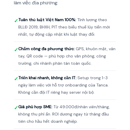
làm việc địa phương:
Tuân thủ luật Việt Nam 100%:
Tính lương theo
✓
BLLĐ 2019, BHXH, PIT theo biểu thuế lũy tiến mới
nhất, tự động cập nhật khi luật thay đổi.
Chấm công đa phương thức:
GPS, khuôn mặt, vân
✓
tay, QR code — phù hợp cho văn phòng, công
trường, chi nhánh phân tán toàn quốc.
Triển khai nhanh, không cần IT:
Setup trong 1-3
✓
ngày làm việc với hỗ trợ onboarding của Tanca.
Không cần đội IT riêng hay server nội bộ.
Giá phù hợp SME:
Từ 49.000đ/nhân viên/tháng,
✓
không thu phí ẩn. ROI dương ngay từ tháng đầu
tiên cho hầu hết doanh nghiệp.