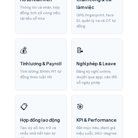
làm việc
Thông tin cá nhân, hợp
đồng, lịch sử công việc,
GPS, fingerprint, face
tài liệu số hóa
ID, quản lý ca và OT tự
động
💰
📝
Tính lương & Payroll
Nghỉ phép & Leave
Tính lương, BHXH, PIT tự
Đăng ký nghỉ online,
động theo luật VN
duyệt qua app, cân đối
số ngày phép
📋
🎯
Hợp đồng lao động
KPI & Performance
Tạo, ký số, lưu trữ và
Đặt mục tiêu, đánh giá
nhắc nhở hết hạn tự
hiệu suất, 360-degree