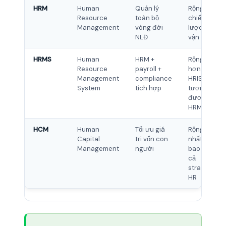
HRM
Human
Quản lý
Rộng, cả
Resource
toàn bộ
chiến
Management
vòng đời
lược lẫn
NLĐ
vận hành
HRMS
Human
HRM +
Rộng
Resource
payroll +
hơn
Management
compliance
HRIS,
System
tích hợp
tương
đương
HRM
HCM
Human
Tối ưu giá
Rộng
Capital
trị vốn con
nhất,
Management
người
bao gồm
cả
strategic
HR