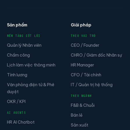
Sản phẩm
Giải pháp
NỀN TẢNG CỐT LÕI
THEO VAI TRÒ
Quản lý Nhân viên
CEO / Founder
Chấm công
CHRO / Giám đốc Nhân sự
Lịch làm việc thông minh
HR Manager
Tính lương
CFO / Tài chính
Văn phòng điện tử & Phê
IT / Quản trị hệ thống
duyệt
THEO NGÀNH
OKR / KPI
F&B & Chuỗi
AI AGENTS
Bán lẻ
HR AI Chatbot
Sản xuất