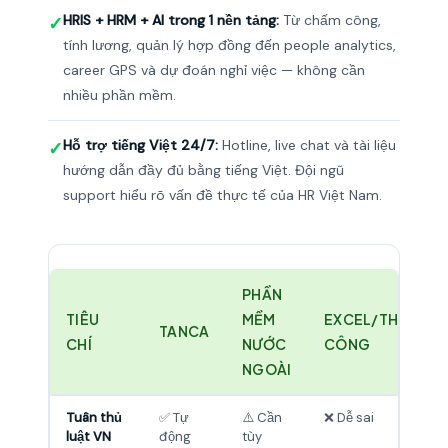
HRIS + HRM + AI trong 1 nền tảng:
Từ chấm công,
✓
tính lương, quản lý hợp đồng đến people analytics,
career GPS và dự đoán nghỉ việc — không cần
nhiều phần mềm.
Hỗ trợ tiếng Việt 24/7:
Hotline, live chat và tài liệu
✓
hướng dẫn đầy đủ bằng tiếng Việt. Đội ngũ
support hiểu rõ vấn đề thực tế của HR Việt Nam.
PHẦN
TIÊU
MỀM
EXCEL/THỦ
TANCA
CHÍ
NƯỚC
CÔNG
NGOÀI
Tuân thủ
✅ Tự
⚠️ Cần
❌ Dễ sai
luật VN
động
tùy