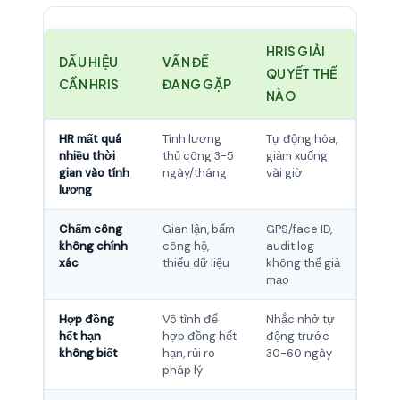
HRIS GIẢI
DẤU HIỆU
VẤN ĐỀ
QUYẾT THẾ
CẦN HRIS
ĐANG GẶP
NÀO
HR mất quá
Tính lương
Tự động hóa,
nhiều thời
thủ công 3-5
giảm xuống
gian vào tính
ngày/tháng
vài giờ
lương
Chấm công
Gian lận, bấm
GPS/face ID,
không chính
công hộ,
audit log
xác
thiếu dữ liệu
không thể giả
mạo
Hợp đồng
Vô tình để
Nhắc nhở tự
hết hạn
hợp đồng hết
động trước
không biết
hạn, rủi ro
30-60 ngày
pháp lý