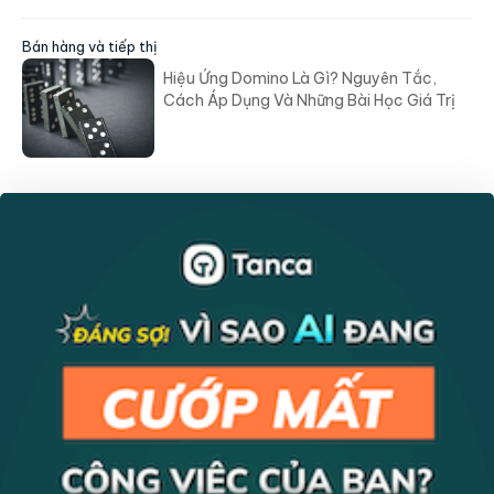
Bán hàng và tiếp thị
Hiệu Ứng Domino Là Gì? Nguyên Tắc,
Cách Áp Dụng Và Những Bài Học Giá Trị