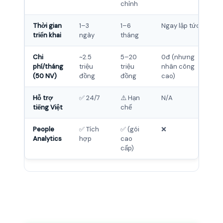
chỉnh
Thời gian
1–3
1–6
Ngay lập tức
triển khai
ngày
tháng
Chi
~2.5
5–20
0đ (nhưng
phí/tháng
triệu
triệu
nhân công
(50 NV)
đồng
đồng
cao)
Hỗ trợ
✅ 24/7
⚠️ Hạn
N/A
tiếng Việt
chế
People
✅ Tích
✅ (gói
❌
Analytics
hợp
cao
cấp)