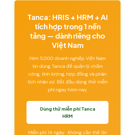
Tanca: HRIS + HRM + AI
tích hợp trong 1 nền
tảng — dành riêng cho
Việt Nam
Hơn 5.000 doanh nghiệp Việt Nam
tin dùng Tanca để quản lý chấm
công, tính lương, hợp đồng và phân
tích nhân sự. Bắt đầu dùng thử miễn
phí ngay hôm nay.
Dùng thử miễn phí Tanca
HRM
Miễn phí 14 ngày · Không cần thẻ tín