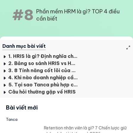
#8
Phần mềm HRM là gì? TOP 4 điều
cần biết
Danh mục bài viết
1. HRIS là gì? Định nghĩa chính xác
2. Bảng so sánh HRIS vs HRM vs HRMS vs HCM
3. 8 Tính năng cốt lõi của HRIS hiện đại
4. Khi nào doanh nghiệp cần HRIS?
5. Tại sao Tanca phù hợp cho SME Việt Nam?
Câu hỏi thường gặp về HRIS
Bài viết mới
Tanca
Retention nhân viên là gì? 7 Chiến lược giữ