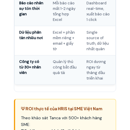
Báo cáo nhân
Mỗi báo cáo
Dashboard
sự tốn thời
mất 1-2 ngày
real-time,
gian
tổng hợp
xuất báo cáo
Excel
1 click
Dữ liệu phân
Excel + phần
Single
tán nhiều nơi
mềm riêng +
source of
email + giấy
truth, dữ liệu
tờ
nhất quán
Công ty có
Quản lý thủ
ROI dương
từ 30+ nhân
công bắt đầu
ngay từ
viên
quá tải
tháng đầu
triển khai
💡 ROI thực tế của HRIS tại SME Việt Nam
Theo khảo sát Tanca với 500+ khách hàng
SME: