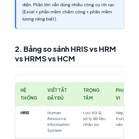
diện. Phần lớn vẫn dùng nhiều công cụ rời rạc
(Excel + phần mềm chấm công + phần mềm
lương riêng biệt).
2. Bảng so sánh HRIS vs HRM
vs HRMS vs HCM
HỆ
VIẾT TẮT
TRỌNG
PHẠM
THỐNG
ĐẦY ĐỦ
TÂM
VI
HRIS
Human
Lưu trữ &
Hẹp, tập
Resource
xử lý dữ liệu
trung
Information
nhân sự
vào data
System