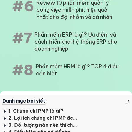
#6
Review 10 phần mềm quản lý
công việc miễn phí, hiệu quả
nhất cho đội nhóm và cá nhân
#7
Phần mềm ERP là gì? Ưu điểm và
cách triển khai hệ thống ERP cho
doanh nghiệp
#8
Phần mềm HRM là gì? TOP 4 điều
cần biết
Danh mục bài viết
1. Chứng chỉ PMP là gì?
2. Lợi ích chứng chỉ PMP đem lại
3. Đối tượng nào nên thi chứng chỉ Project Management Professional
4. Điều kiện cần có để tham gia kì thi PMP