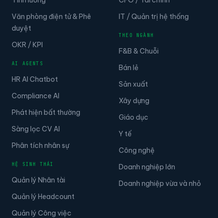
Văn phòng điện tử & Phê
IT / Quản trị hệ thống
duyệt
THEO NGÀNH
OKR / KPI
F&B & Chuỗi
AI AGENTS
Bán lẻ
HR AI Chatbot
Sản xuất
Compliance AI
Xây dựng
Phát hiện bất thường
Giáo dục
Sàng lọc CV AI
Y tế
Phân tích nhân sự
Công nghệ
HỆ SINH THÁI
Doanh nghiệp lớn
Quản lý Nhân tài
Doanh nghiệp vừa và nhỏ
Quản lý Headcount
Quản lý Công việc