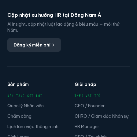
Cập nhật xu hướng HR tại Đông Nam Á
AI insight, cập nhật luật lao động & biểu mẫu — mỗi thứ
Năm.
Đăng ký miễn phí
Sản phẩm
Giải pháp
NỀN TẢNG CỐT LÕI
THEO VAI TRÒ
Quản lý Nhân viên
CEO / Founder
Chấm công
CHRO / Giám đốc Nhân sự
Lịch làm việc thông minh
HR Manager
Tính lương
CFO / Tài chính