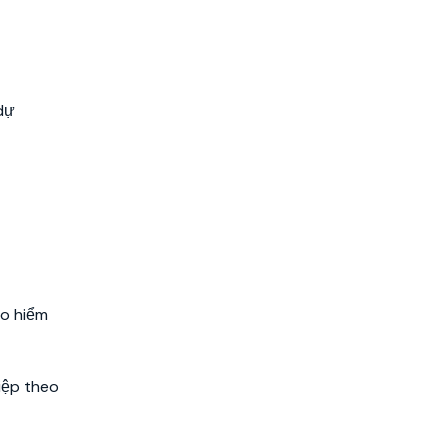
dự
ảo hiểm
iệp theo