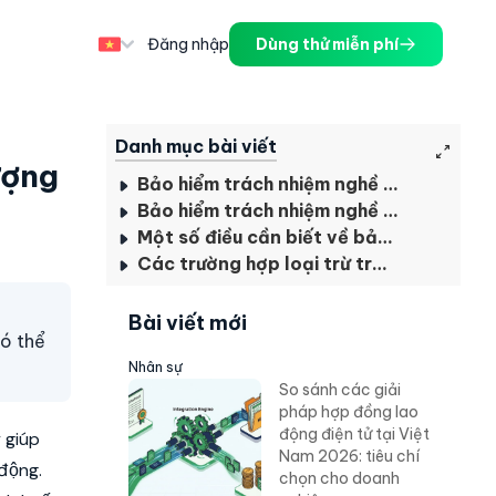
Đăng nhập
Dùng thử miễn phí
Danh mục bài viết
ượng
Bảo hiểm trách nhiệm nghề nghiệp là gì?
Bảo hiểm trách nhiệm nghề nghiệp bắt buộc với những ai?
Một số điều cần biết về bảo hiểm trách nhiệm nghề nghiệp
Các trường hợp loại trừ trách nhiệm bảo hiểm
Bài viết mới
có thể
Nhân sự
So sánh các giải
pháp hợp đồng lao
động điện tử tại Việt
 giúp
Nam 2026: tiêu chí
 động.
chọn cho doanh