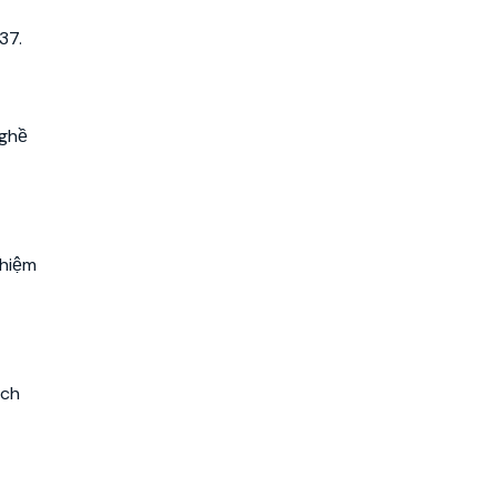
37.
nghề
nhiệm
ách