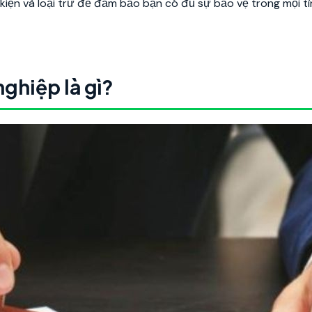
 kiện và loại trừ để đảm bảo bạn có đủ sự bảo vệ trong mọi t
ghiệp là gì?