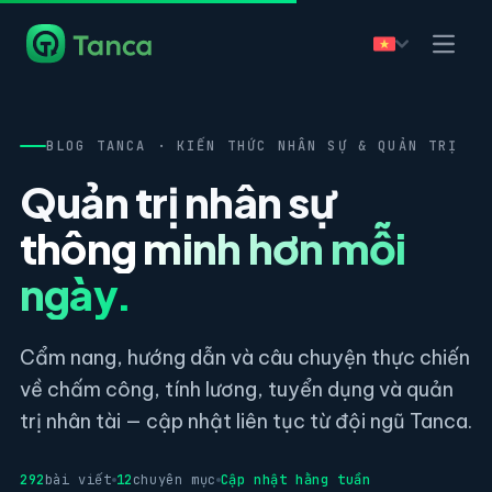
BLOG TANCA · KIẾN THỨC NHÂN SỰ & QUẢN TRỊ
Quản trị nhân sự
thông minh hơn mỗi
ngày.
Cẩm nang, hướng dẫn và câu chuyện thực chiến
về chấm công, tính lương, tuyển dụng và quản
trị nhân tài — cập nhật liên tục từ đội ngũ Tanca.
292
bài viết
12
chuyên mục
Cập nhật hằng tuần