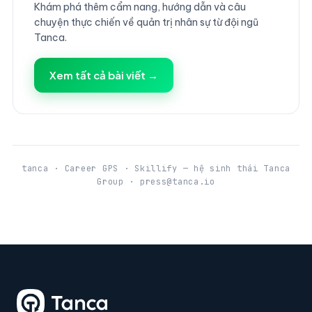
Khám phá thêm cẩm nang, hướng dẫn và câu
chuyện thực chiến về quản trị nhân sự từ đội ngũ
Tanca.
Xem tất cả bài viết →
tanca · Career GPS · Skillify — hệ sinh thái Tanca
Group · press@tanca.io