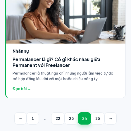
Nhân sự
Permalancer là gì? Có gì khác nhau giữa
Permanent với Freelancer
Permalancer là thuật ngữ chỉ những người làm việc tự do
có hợp đồng lâu dài với một hoặc nhiều công ty.
Đọc bài →
←
1
…
22
23
24
25
→