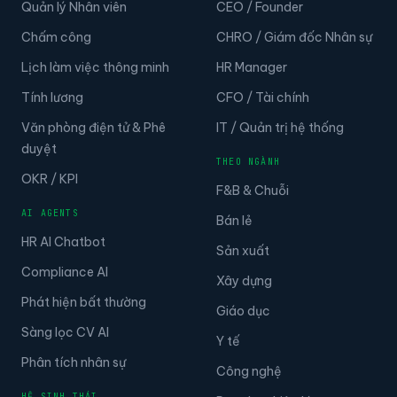
Quản lý Nhân viên
CEO / Founder
Chấm công
CHRO / Giám đốc Nhân sự
Lịch làm việc thông minh
HR Manager
Tính lương
CFO / Tài chính
Văn phòng điện tử & Phê
IT / Quản trị hệ thống
duyệt
THEO NGÀNH
OKR / KPI
F&B & Chuỗi
AI AGENTS
Bán lẻ
HR AI Chatbot
Sản xuất
Compliance AI
Xây dựng
Phát hiện bất thường
Giáo dục
Sàng lọc CV AI
Y tế
Phân tích nhân sự
Công nghệ
HỆ SINH THÁI