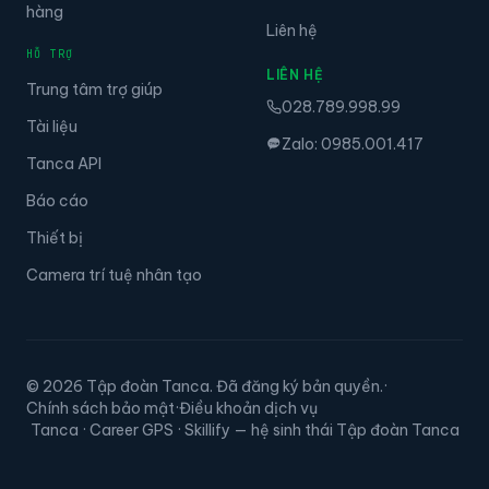
hàng
Liên hệ
HỖ TRỢ
LIÊN HỆ
Trung tâm trợ giúp
028.789.998.99
Tài liệu
Zalo: 0985.001.417
Tanca API
Báo cáo
Thiết bị
Camera trí tuệ nhân tạo
© 2026 Tập đoàn Tanca. Đã đăng ký bản quyền.
·
Chính sách bảo mật
·
Điều khoản dịch vụ
Tanca · Career GPS · Skillify — hệ sinh thái Tập đoàn Tanca