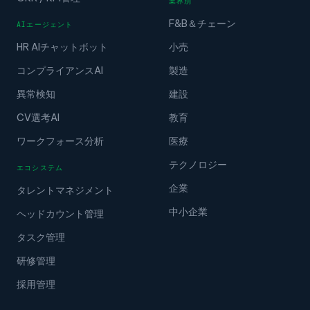
業界別
F&B＆チェーン
AIエージェント
HR AIチャットボット
小売
コンプライアンスAI
製造
異常検知
建設
CV選考AI
教育
ワークフォース分析
医療
テクノロジー
エコシステム
企業
タレントマネジメント
中小企業
ヘッドカウント管理
タスク管理
研修管理
採用管理