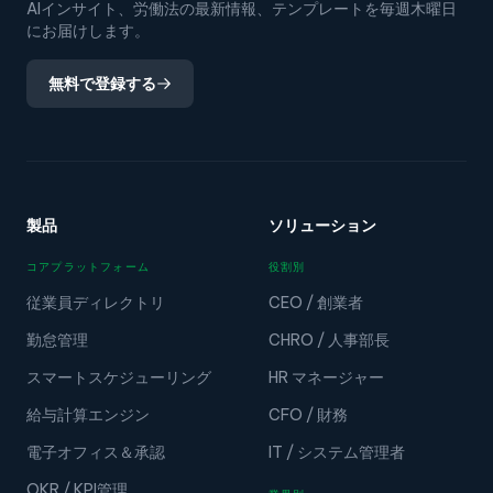
AIインサイト、労働法の最新情報、テンプレートを毎週木曜日
にお届けします。
無料で登録する
製品
ソリューション
コアプラットフォーム
役割別
従業員ディレクトリ
CEO / 創業者
勤怠管理
CHRO / 人事部長
スマートスケジューリング
HR マネージャー
給与計算エンジン
CFO / 財務
電子オフィス＆承認
IT / システム管理者
OKR / KPI管理