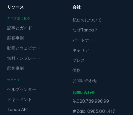
リソース
会社
タイプ別に見る
私たちについて
記事とガイド
なぜTanca？
顧客事例
パートナー
動画とウェビナー
キャリア
無料テンプレート
プレス
顧客事例
価格
サポート
お問い合わせ
ヘルプセンター
お問い合わせ
ドキュメント
028.789.998.99
Tanca API
Zalo: 0985.001.417
提案
デバイス