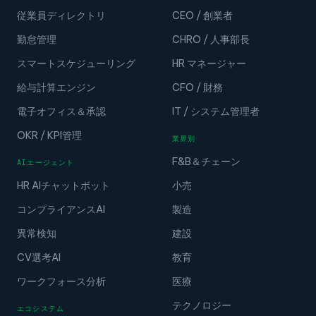
コアプラットフォーム
役割別
従業員ディレクトリ
CEO / 創業者
勤怠管理
CHRO / 人事部長
スマートスケジューリング
HR マネージャー
給与計算エンジン
CFO / 財務
電子オフィス＆承認
IT / システム管理者
OKR / KPI管理
業界別
F&B＆チェーン
AIエージェント
HR AIチャットボット
小売
コンプライアンスAI
製造
異常検知
建設
CV選考AI
教育
ワークフォース分析
医療