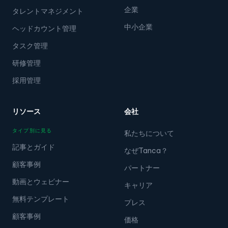
テクノロジー
エコシステム
企業
タレントマネジメント
中小企業
ヘッドカウント管理
タスク管理
研修管理
採用管理
リソース
会社
タイプ別に見る
私たちについて
記事とガイド
なぜTanca？
顧客事例
パートナー
動画とウェビナー
キャリア
無料テンプレート
プレス
顧客事例