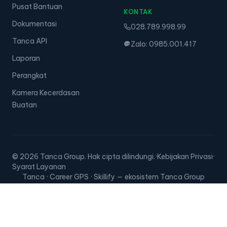
Pusat Bantuan
KONTAK
Dokumentasi
028.789.998.99
Tanca API
Zalo: 0985.001.417
Laporan
Perangkat
Kamera Kecerdasan
Buatan
© 2026 Tanca Group. Hak cipta dilindungi.
·
Kebijakan Privasi
·
Syarat Layanan
Tanca · Career GPS · Skillify — ekosistem Tanca Group