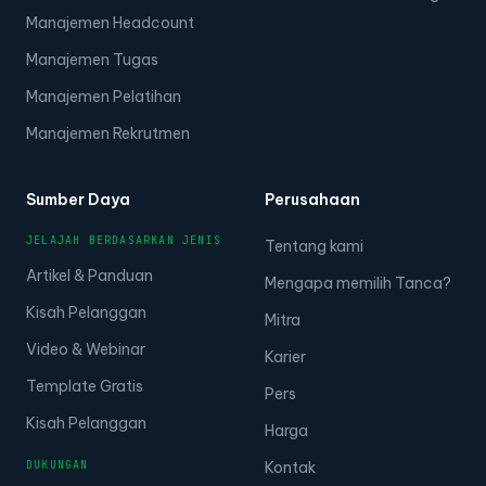
Manajemen Headcount
Manajemen Tugas
Manajemen Pelatihan
Manajemen Rekrutmen
Sumber Daya
Perusahaan
JELAJAH BERDASARKAN JENIS
Tentang kami
Artikel & Panduan
Mengapa memilih Tanca?
Kisah Pelanggan
Mitra
Video & Webinar
Karier
Template Gratis
Pers
Kisah Pelanggan
Harga
DUKUNGAN
Kontak