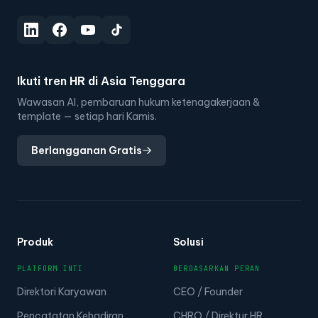
Ikuti tren HR di Asia Tenggara
Wawasan AI, pembaruan hukum ketenagakerjaan &
template — setiap hari Kamis.
Berlangganan Gratis
Produk
Solusi
PLATFORM INTI
BERDASARKAN PERAN
Direktori Karyawan
CEO / Founder
Pencatatan Kehadiran
CHRO / Direktur HR