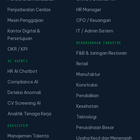
Penjadwalan Cerdas
HR Manager
Mesin Penggajian
CFO / Keuangan
Kantor Digital &
IT / Admin Sistem
Persetujuan
BERDASARKAN INDUSTRI
OKR / KPI
F&B & Jaringan Restoran
AI AGENTS
Retail
HR AI Chatbot
Manufaktur
Compliance AI
Konstruksi
Deteksi Anomali
Pendidikan
CV Screening AI
Kesehatan
Analitik Tenaga Kerja
Teknologi
EKOSISTEM
Perusahaan Besar
Manajemen Talenta
Usaha Kecil dan Menengah