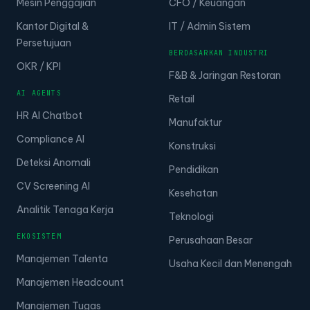
Mesin Penggajian
CFO / Keuangan
Kantor Digital &
IT / Admin Sistem
Persetujuan
BERDASARKAN INDUSTRI
OKR / KPI
F&B & Jaringan Restoran
AI AGENTS
Retail
HR AI Chatbot
Manufaktur
Compliance AI
Konstruksi
Deteksi Anomali
Pendidikan
CV Screening AI
Kesehatan
Analitik Tenaga Kerja
Teknologi
EKOSISTEM
Perusahaan Besar
Manajemen Talenta
Usaha Kecil dan Menengah
Manajemen Headcount
Manajemen Tugas