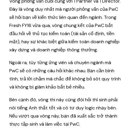
Vòng phỏng vấn cuối cùng với 1 Partner và 1 Director.
Đây là vòng duy nhất mà người phỏng vấn của PwC
sẽ hỏi bạn về kiến thức liên quan đến ngành. Trong
Fresh FY16 vừa qua, vòng chung kết của PwC bắt
đầu hỏi về thủ tục kiểm toán (tài sản cố định, tiền
mặt), hay sự khác biệt giữa kiểm toán doanh nghiệp
xây dựng và doanh nghiệp thông thường.
Ngoài ra, tùy từng ứng viên và chuyên ngành mà
PwC sẽ có những câu hỏi khác nhau. Bạn cần bình
tĩnh, trả lời chậm mà chắc để không bỏ sót quy trình
và không bị giám khảo bắt bẻ nhiều.
Bên cạnh đó, vòng thi này cũng đòi hỏi thí sinh phải
nói tiếng Anh thật tốt và có tư duy logic nhạy bén.
Nếu vượt qua vòng này, bạn đã xuất sắc trở thành
thực tập sinh và làm việc tại PwC.