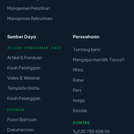
Manajemen Pelatihan
Manajemen Rekrutmen
Sumber Daya
Perusahaan
JELAJAH BERDASARKAN JENIS
Tentang kami
Artikel & Panduan
Mengapa memilih Tanca?
Kisah Pelanggan
Mitra
Video & Webinar
Karier
Template Gratis
Pers
Kisah Pelanggan
Harga
DUKUNGAN
Kontak
Pusat Bantuan
KONTAK
Dokumentasi
028.789.998.99