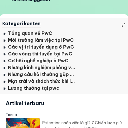
Kategori konten
Tổng quan về PwC
Môi trường làm việc tại PwC
Các vị trí tuyển dụng ở PwC
Các vòng thi tuyển tại PwC
Cơ hội nghề nghiệp ở PwC
Những kinh nghiệm phỏng vấn PwC
Những câu hỏi thường gặp khi tham gia tuyển dụng tại PwC
Mặt trái và thách thức khi làm việc tại PwC
Lương thưởng tại pwc
Artikel terbaru
Tanca
Retention nhân viên là gì? 7 Chiến lược giữ