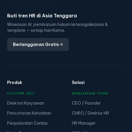
Ikuti tren HR di Asia Tenggara
Wawasan AI, pembaruan hukum ketenagakerjaan &
template — setiap hari Kamis.
Berlangganan Gratis
Produk
Solusi
PLATFORM INTI
BERDASARKAN PERAN
Direktori Karyawan
CEO / Founder
Pencatatan Kehadiran
CHRO / Direktur HR
Penjadwalan Cerdas
HR Manager