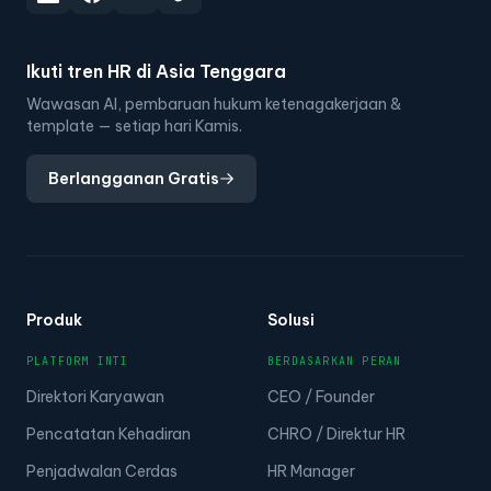
Ikuti tren HR di Asia Tenggara
Wawasan AI, pembaruan hukum ketenagakerjaan &
template — setiap hari Kamis.
Berlangganan Gratis
Produk
Solusi
PLATFORM INTI
BERDASARKAN PERAN
Direktori Karyawan
CEO / Founder
Pencatatan Kehadiran
CHRO / Direktur HR
Penjadwalan Cerdas
HR Manager