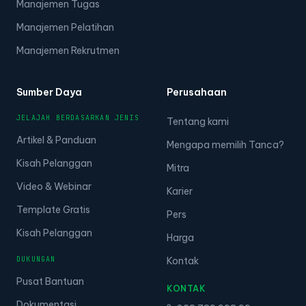
Manajemen Tugas
Manajemen Pelatihan
Manajemen Rekrutmen
Sumber Daya
Perusahaan
JELAJAH BERDASARKAN JENIS
Tentang kami
Artikel & Panduan
Mengapa memilih Tanca?
Kisah Pelanggan
Mitra
Video & Webinar
Karier
Template Gratis
Pers
Kisah Pelanggan
Harga
DUKUNGAN
Kontak
Pusat Bantuan
KONTAK
Dokumentasi