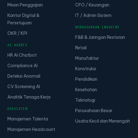
Mesin Penggajian
CFO / Keuangan
Kantor Digital &
IT / Admin Sistem
Persetujuan
BERDASARKAN INDUSTRI
OKR / KPI
F&B & Jaringan Restoran
AI AGENTS
Retail
HR AI Chatbot
Manufaktur
Compliance AI
Konstruksi
Deteksi Anomali
Pendidikan
CV Screening AI
Kesehatan
Analitik Tenaga Kerja
Teknologi
EKOSISTEM
Perusahaan Besar
Manajemen Talenta
Usaha Kecil dan Menengah
Manajemen Headcount