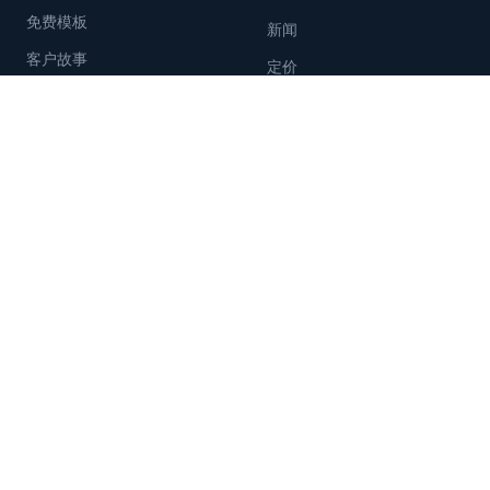
免费模板
新闻
客户故事
定价
支持
联系方式
帮助中心
联系
文档
028.789.998.99
Tanca API
Zalo: 0985.001.417
建议
设备
AI摄像头
@ 2024 Tanca 版权所有 "Tanca" 和 "TancaHR"
·
隐私政策 - 个人数据
·
服务条款
Tanca · Career GPS · Skillify — Tanca集团生态系统