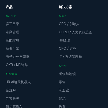
产品
解决方案
核心平台
按角色
员工目录
CEO / 创始人
考勤管理
CHRO / 人力资源总监
智能排班
HR经理
薪资引擎
CFO / 财务
电子办公与审批
IT / 系统管理员
OKR / KPI追踪
按行业
餐饮与连锁
AI智能体
HR AI聊天机器人
零售
合规AI
制造业
异常检测
建筑
简历筛选AI
教育