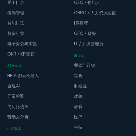
员工目录
CEO / 创始人
考勤管理
CHRO / 人力资源总监
智能排班
HR经理
薪资引擎
CFO / 财务
电子办公与审批
IT / 系统管理员
OKR / KPI追踪
按行业
餐饮与连锁
AI智能体
HR AI聊天机器人
零售
合规AI
制造业
异常检测
建筑
简历筛选AI
教育
劳动力分析
医疗
科技
生态系统