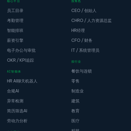
核心平台
按角色
员工目录
CEO / 创始人
考勤管理
CHRO / 人力资源总监
智能排班
HR经理
薪资引擎
CFO / 财务
电子办公与审批
IT / 系统管理员
OKR / KPI追踪
按行业
餐饮与连锁
AI智能体
HR AI聊天机器人
零售
合规AI
制造业
异常检测
建筑
简历筛选AI
教育
劳动力分析
医疗
科技