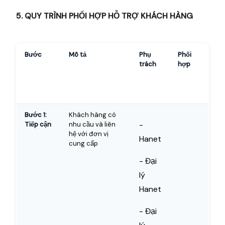
5. QUY TRÌNH PHỐI HỢP HỖ TRỢ KHÁCH HÀNG
Bước
Mô tả
Phụ
Phối
trách
hợp
Bước 1:
Khách hàng có
-
Tiếp cận
nhu cầu và liên
hệ với đơn vị
Hanet
cung cấp
- Đại
lý
Hanet
- Đại