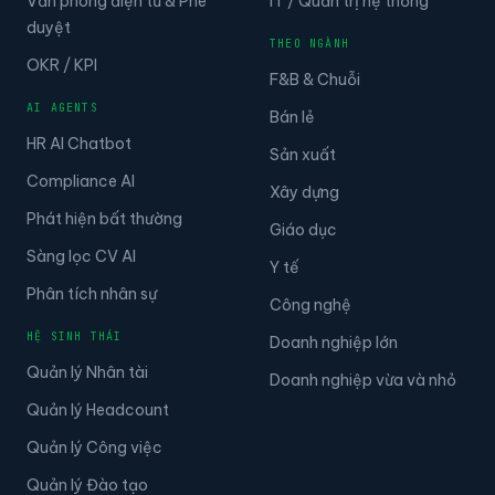
Văn phòng điện tử & Phê
IT / Quản trị hệ thống
duyệt
THEO NGÀNH
OKR / KPI
F&B & Chuỗi
AI AGENTS
Bán lẻ
HR AI Chatbot
Sản xuất
Compliance AI
Xây dựng
Phát hiện bất thường
Giáo dục
Sàng lọc CV AI
Y tế
Phân tích nhân sự
Công nghệ
HỆ SINH THÁI
Doanh nghiệp lớn
Quản lý Nhân tài
Doanh nghiệp vừa và nhỏ
Quản lý Headcount
Quản lý Công việc
Quản lý Đào tạo