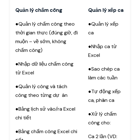
Quản lý chấm công
Quản lý xếp ca
●Quản lý chấm công theo
●Quản lý xếp
thời gian thực (đúng giờ, đi
ca
muộn – về sớm, không
●Nhập ca từ
chấm công)
Excel
●Nhập dữ liệu chấm công
●Sao chép ca
từ Excel
làm các tuần
●Quản lý công và tách
●Tự động xếp
công theo từng dự án
ca, phân ca
●Bảng lịch sử vào/ra Excel
●Xử lý chấm
chi tiết
công cho:
●Bảng chấm công Excel chi
Ca 2 lần (VD: