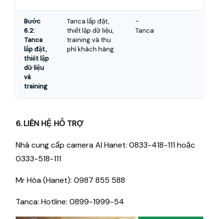
Bước
Tanca lắp đặt,
-
6.2:
thiết lập dữ liệu,
Tanca
Tanca
training và thu
lắp đặt,
phí khách hàng
thiết lập
dữ liệu
và
training
6. LIÊN HỆ HỖ TRỢ
Nhà cung cấp camera AI Hanet: 0833-418-111 hoặc
0333-518-111
Mr Hòa (Hanet): 0987 855 588
Tanca: Hotline: 0899-1999-54