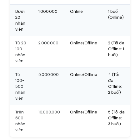
Dưới
1.000.000
Online
1 buổi
20
(Online)
nhân
viên
Từ 20-
2.000.000
Online/Offline
2 (Tối đa
100
Offline: 1
nhân
buổi)
viên
Từ
5.000.000
Online/Offline
4 (Tối
100-
đa
500
Offline:
nhân
2 buổi)
viên
Trên
10.000.000
Online/Offline
5 (Tối đa
500
Offline:
nhân
3 buổi)
viên